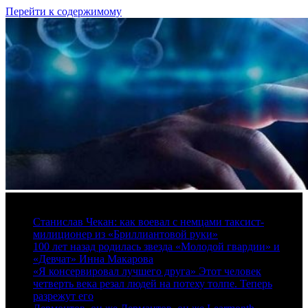
Перейти к содержимому
8 августа, 2026
Станислав Чекан: как воевал с немцами таксист-
милиционер из «Бриллиантовой руки»
100 лет назад родилась звезда «Молодой гвардии» и
«Девчат» Инна Макарова
«Я консервировал лучшего друга» Этот человек
четверть века резал людей на потеху толпе. Теперь
разрежут его