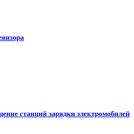
евизора
ение станций зарядки электромобилей