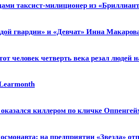
мцами таксист-милиционер из «Бриллиан
лодой гвардии» и «Девчат» Инна Макаров
от человек четверть века резал людей на
 Learmonth
 оказался киллером по кличке Оппенгей
космонавта: на предприятии «Звезда» от