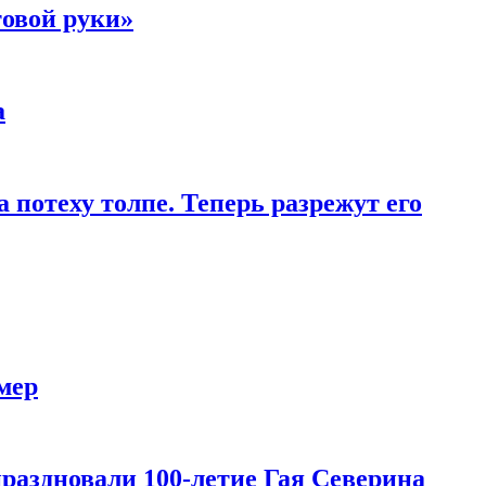
товой руки»
а
 потеху толпе. Теперь разрежут его
мер
праздновали 100-летие Гая Северина