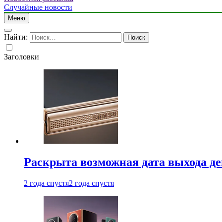
Случайные новости
Меню
Найти:
Заголовки
Раскрыта возможная дата выхода д
2 года спустя
2 года спустя