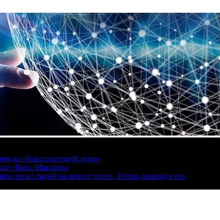
онер из «Бриллиантовой руки»
вчат» Инна Макарова
ека резал людей на потеху толпе. Теперь разрежут его