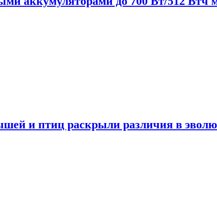
нными аккумуляторами до 700 Вт/512 Втч
мышей и птиц раскрыли различия в эвол