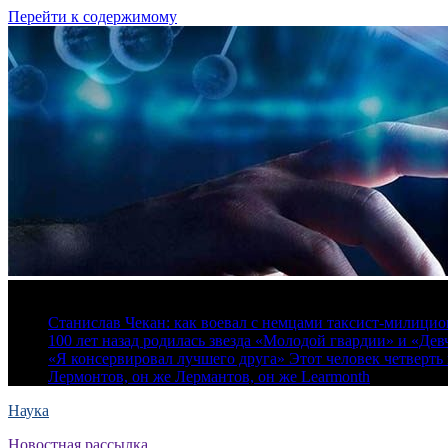
Перейти к содержимому
8 августа, 2026
Станислав Чекан: как воевал с немцами таксист-милици
100 лет назад родилась звезда «Молодой гвардии» и «Де
«Я консервировал лучшего друга» Этот человек четверть в
Лермонтов, он же Лермантов, он же Learmonth
Наука
Новостная рассылка