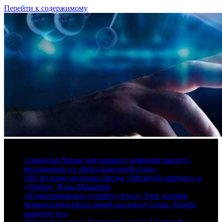
Перейти к содержимому
6 августа, 2026
Станислав Чекан: как воевал с немцами таксист-
милиционер из «Бриллиантовой руки»
100 лет назад родилась звезда «Молодой гвардии» и
«Девчат» Инна Макарова
«Я консервировал лучшего друга» Этот человек
четверть века резал людей на потеху толпе. Теперь
разрежут его