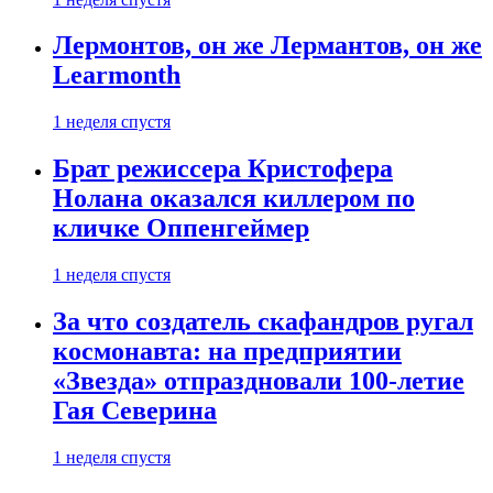
Лермонтов, он же Лермантов, он же
Learmonth
1 неделя спустя
Брат режиссера Кристофера
Нолана оказался киллером по
кличке Оппенгеймер
1 неделя спустя
За что создатель скафандров ругал
космонавта: на предприятии
«Звезда» отпраздновали 100-летие
Гая Северина
1 неделя спустя