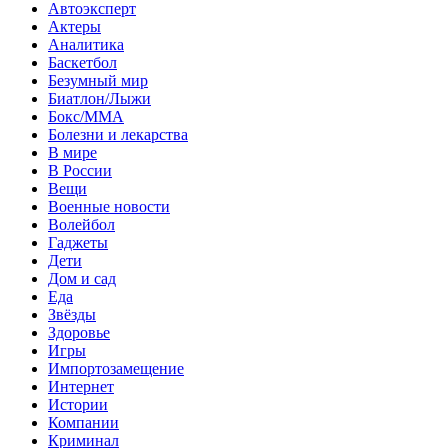
Автоэксперт
Актеры
Аналитика
Баскетбол
Безумный мир
Биатлон/Лыжи
Бокс/MMA
Болезни и лекарства
В мире
В России
Вещи
Военные новости
Волейбол
Гаджеты
Дети
Дом и сад
Еда
Звёзды
Здоровье
Игры
Импортозамещение
Интернет
Истории
Компании
Криминал