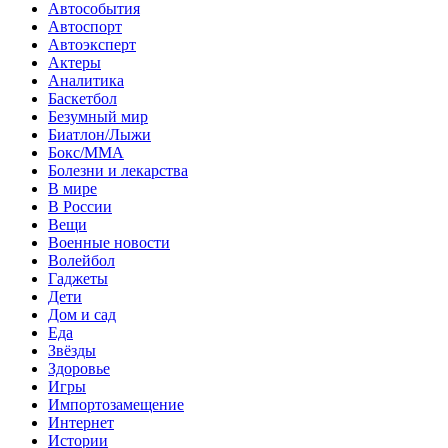
Автособытия
Автоспорт
Автоэксперт
Актеры
Аналитика
Баскетбол
Безумный мир
Биатлон/Лыжи
Бокс/MMA
Болезни и лекарства
В мире
В России
Вещи
Военные новости
Волейбол
Гаджеты
Дети
Дом и сад
Еда
Звёзды
Здоровье
Игры
Импортозамещение
Интернет
Истории