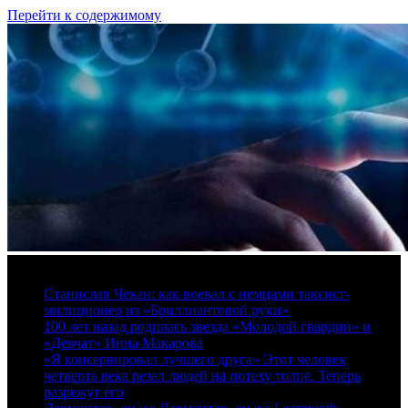
Перейти к содержимому
7 августа, 2026
Станислав Чекан: как воевал с немцами таксист-
милиционер из «Бриллиантовой руки»
100 лет назад родилась звезда «Молодой гвардии» и
«Девчат» Инна Макарова
«Я консервировал лучшего друга» Этот человек
четверть века резал людей на потеху толпе. Теперь
разрежут его