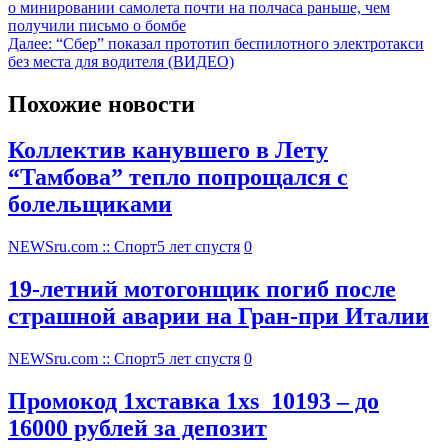
о минировании самолета почти на полчаса раньше, чем
получили письмо о бомбе
Далее:
“Сбер” показал прототип беспилотного электротакси
без места для водителя (ВИДЕО)
Похожие новости
Коллектив канувшего в Лету
“Тамбова” тепло попрощался с
болельщиками
NEWSru.com :: Спорт
5 лет спустя
0
19-летний мотогонщик погиб после
страшной аварии на Гран-при Италии
NEWSru.com :: Спорт
5 лет спустя
0
Промокод 1хставка 1xs_10193 – до
16000 рублей за депозит