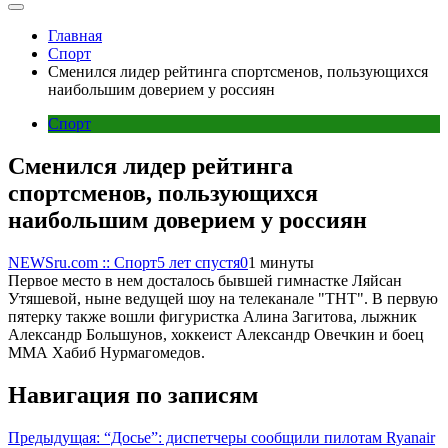
Главная
Спорт
Сменился лидер рейтинга спортсменов, пользующихся
наибольшим доверием у россиян
Спорт
Сменился лидер рейтинга
спортсменов, пользующихся
наибольшим доверием у россиян
NEWSru.com :: Спорт
5 лет спустя
0
1 минуты
Первое место в нем досталось бывшей гимнастке Ляйсан
Утяшевой, ныне ведущей шоу на телеканале "ТНТ". В первую
пятерку также вошли фигуристка Алина Загитова, лыжник
Александр Большунов, хоккеист Александр Овечкин и боец
ММА Хабиб Нурмагомедов.
Навигация по записям
Предыдущая:
“Досье”: диспетчеры сообщили пилотам Ryanair