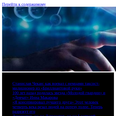
Перейти к содержимому
7 августа, 2026
Станислав Чекан: как воевал с немцами таксист-
милиционер из «Бриллиантовой руки»
100 лет назад родилась звезда «Молодой гвардии» и
«Девчат» Инна Макарова
«Я консервировал лучшего друга» Этот человек
четверть века резал людей на потеху толпе. Теперь
разрежут его