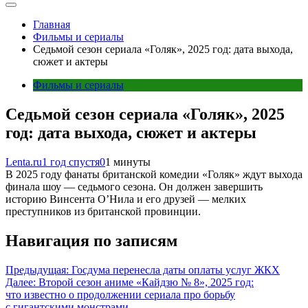
Главная
Фильмы и сериалы
Седьмой сезон сериала «Голяк», 2025 год: дата выхода,
сюжет и актеры
Фильмы и сериалы
Седьмой сезон сериала «Голяк», 2025
год: дата выхода, сюжет и актеры
Lenta.ru
1 год спустя
0
1 минуты
В 2025 году фанаты британской комедии «Голяк» ждут выхода
финала шоу — седьмого сезона. Он должен завершить
историю Винсента О’Нила и его друзей — мелких
преступников из британской провинции.
Навигация по записям
Предыдущая:
Госдума перенесла даты оплаты услуг ЖКХ
Далее:
Второй сезон аниме «Кайдзю № 8», 2025 год:
что известно о продолжении сериала про борьбу
с гигантскими монстрами