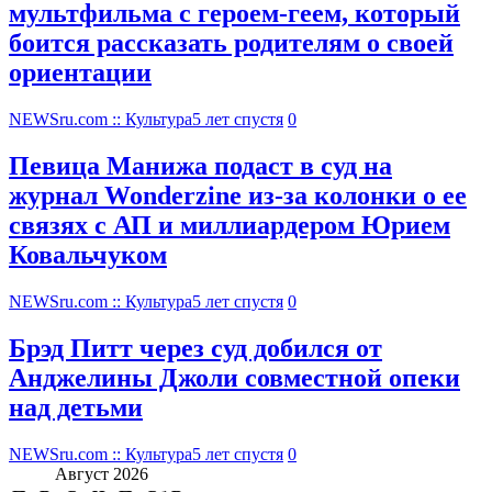
мультфильма c героем-геем, который
боится рассказать родителям о своей
ориентации
NEWSru.com :: Культура
5 лет спустя
0
Певица Манижа подаст в суд на
журнал Wonderzine из-за колонки о ее
связях с АП и миллиардером Юрием
Ковальчуком
NEWSru.com :: Культура
5 лет спустя
0
Брэд Питт через суд добился от
Анджелины Джоли совместной опеки
над детьми
NEWSru.com :: Культура
5 лет спустя
0
Август 2026