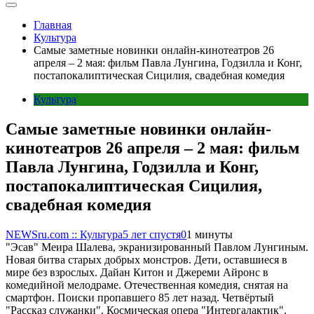
Главная
Культура
Самые заметные новинки онлайн-кинотеатров 26
апреля – 2 мая: фильм Павла Лунгина, Годзилла и Конг,
постапокалиптическая Сицилия, свадебная комедия
Культура
Самые заметные новинки онлайн-
кинотеатров 26 апреля – 2 мая: фильм
Павла Лунгина, Годзилла и Конг,
постапокалиптическая Сицилия,
свадебная комедия
NEWSru.com :: Культура
5 лет спустя
0
1 минуты
"Эсав" Меира Шалева, экранизированный Павлом Лунгиным.
Новая битва старых добрых монстров. Дети, оставшиеся в
мире без взрослых. Дайан Китон и Джереми Айронс в
комедийной мелодраме. Отечественная комедия, снятая на
смартфон. Поиски пропавшего 85 лет назад. Четвёртый
"Рассказ служанки". Космическая опера "Интергалактик".