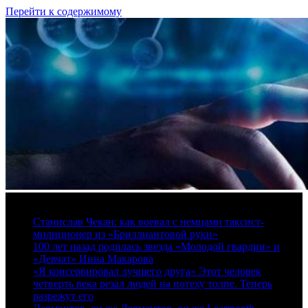
Перейти к содержимому
7 августа, 2026
Станислав Чекан: как воевал с немцами таксист-
милиционер из «Бриллиантовой руки»
100 лет назад родилась звезда «Молодой гвардии» и
«Девчат» Инна Макарова
«Я консервировал лучшего друга» Этот человек
четверть века резал людей на потеху толпе. Теперь
разрежут его