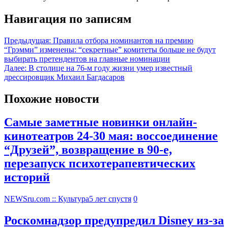
Навигация по записям
Предыдущая:
Правила отбора номинантов на премию
“Грэмми” изменены: “секретные” комитеты больше не будут
выбирать претендентов на главные номинации
Далее:
В столице на 76-м году жизни умер известный
дрессировщик Михаил Багдасаров
Похожие новости
Самые заметные новинки онлайн-
кинотеатров 24-30 мая: воссоединение
“Друзей”, возвращение в 90-е,
перезапуск психотерапевтических
историй
NEWSru.com :: Культура
5 лет спустя
0
Роскомнадзор предупредил Disney из-за