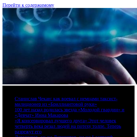
Перейти к содержимому
7 августа, 2026
Станислав Чекан: как воевал с немцами таксист-
милиционер из «Бриллиантовой руки»
100 лет назад родилась звезда «Молодой гвардии» и
«Девчат» Инна Макарова
«Я консервировал лучшего друга» Этот человек
четверть века резал людей на потеху толпе. Теперь
разрежут его