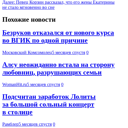
Далее:
Певец Корзин рассказал, что его жены Екатерины
не стало мгновенно во сне
Похожие новости
Безруков отказался от нового курса
во ВГИК по одной причине
Московский Комсомолец
5 месяцев спустя
0
Алсу неожиданно встала на сторону
любовниц, разрушающих семьи
WomanHit.ru
5 месяцев спустя
0
Подсчитан заработок Лолиты
за большой сольный концерт
в столице
Рамблер
5 месяцев спустя
0