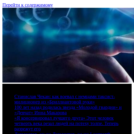
Перейти к содержимому
9 августа, 2026
Станислав Чекан: как воевал с немцами таксист-
милиционер из «Бриллиантовой руки»
100 лет назад родилась звезда «Молодой гвардии» и
«Девчат» Инна Макарова
«Я консервировал лучшего друга» Этот человек
четверть века резал людей на потеху толпе. Теперь
разрежут его