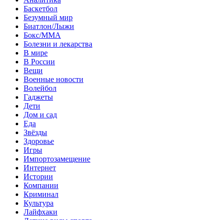
Баскетбол
Безумный мир
Биатлон/Лыжи
Бокс/MMA
Болезни и лекарства
В мире
В России
Вещи
Военные новости
Волейбол
Гаджеты
Дети
Дом и сад
Еда
Звёзды
Здоровье
Игры
Импортозамещение
Интернет
Истории
Компании
Криминал
Культура
Лайфхаки