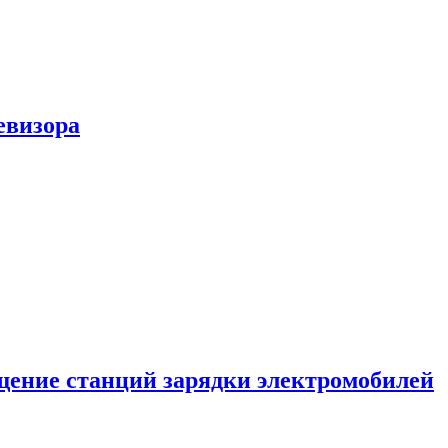
евизора
ение станций зарядки электромобилей