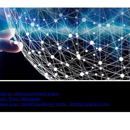
онер из «Бриллиантовой руки»
вчат» Инна Макарова
ека резал людей на потеху толпе. Теперь разрежут его