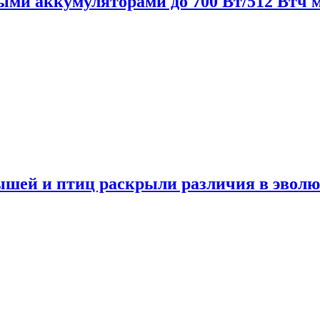
нными аккумуляторами до 700 Вт/512 Втч
мышей и птиц раскрыли различия в эвол