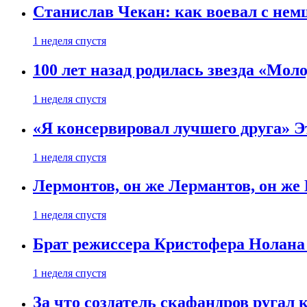
Станислав Чекан: как воевал с не
1 неделя спустя
100 лет назад родилась звезда «Мо
1 неделя спустя
«Я консервировал лучшего друга» Эт
1 неделя спустя
Лермонтов, он же Лермантов, он же
1 неделя спустя
Брат режиссера Кристофера Нолана
1 неделя спустя
За что создатель скафандров ругал 