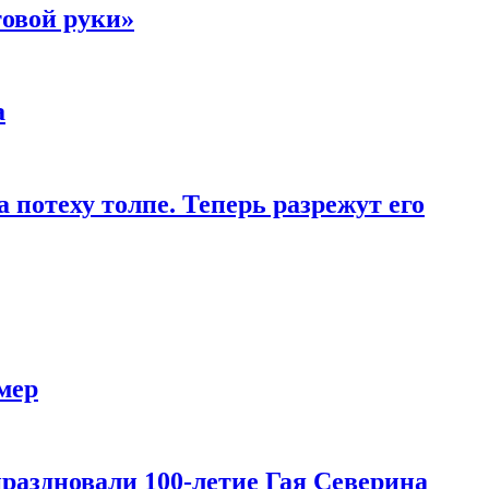
товой руки»
а
 потеху толпе. Теперь разрежут его
мер
праздновали 100-летие Гая Северина