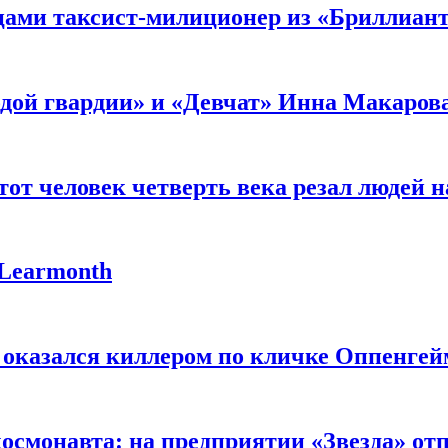
мцами таксист-милиционер из «Бриллиан
лодой гвардии» и «Девчат» Инна Макаров
от человек четверть века резал людей на
 Learmonth
 оказался киллером по кличке Оппенгей
космонавта: на предприятии «Звезда» от