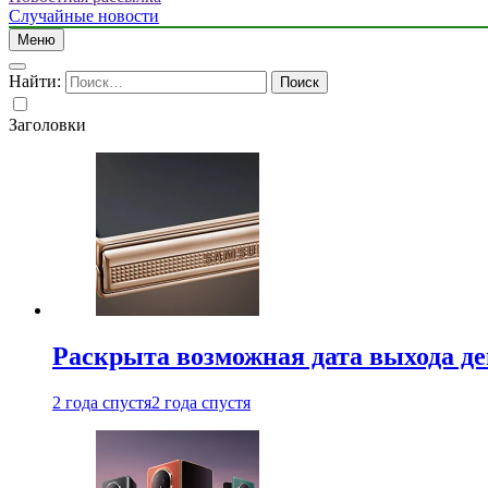
Случайные новости
Меню
Найти:
Заголовки
Раскрыта возможная дата выхода д
2 года спустя
2 года спустя