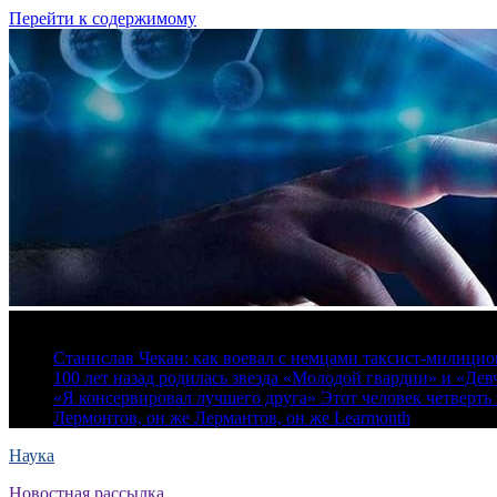
Перейти к содержимому
6 августа, 2026
Станислав Чекан: как воевал с немцами таксист-милици
100 лет назад родилась звезда «Молодой гвардии» и «Де
«Я консервировал лучшего друга» Этот человек четверть в
Лермонтов, он же Лермантов, он же Learmonth
Наука
Новостная рассылка