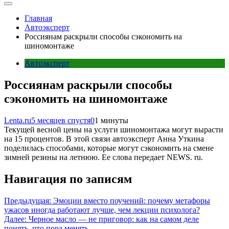
Главная
Автоэксперт
Россиянам раскрыли способы сэкономить на
шиномонтаже
Автоэксперт
Россиянам раскрыли способы
сэкономить на шиномонтаже
Lenta.ru
5 месяцев спустя
0
1 минуты
Текущей весной цены на услуги шиномонтажа могут вырасти
на 15 процентов. В этой связи автоэксперт Анна Уткина
поделилась способами, которые могут сэкономить на смене
зимней резины на летнюю. Ее слова передает NEWS. ru.
Навигация по записям
Предыдущая:
Эмоции вместо поучений: почему метафоры
ужасов иногда работают лучше, чем лекции психолога?
Далее:
Черное масло — не приговор: как на самом деле
понять, что пора менять