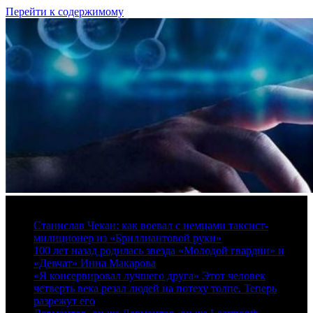
Перейти к содержимому
9 августа, 2026
Станислав Чекан: как воевал с немцами таксист-
милиционер из «Бриллиантовой руки»
100 лет назад родилась звезда «Молодой гвардии» и
«Девчат» Инна Макарова
«Я консервировал лучшего друга» Этот человек
четверть века резал людей на потеху толпе. Теперь
разрежут его