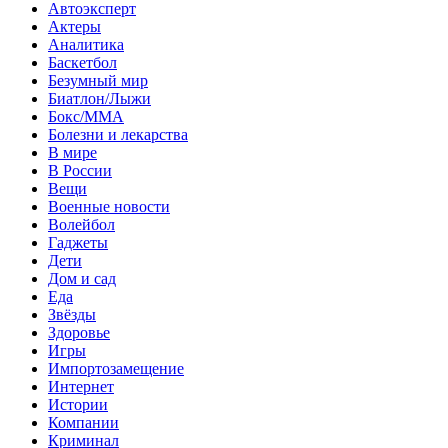
Автоэксперт
Актеры
Аналитика
Баскетбол
Безумный мир
Биатлон/Лыжи
Бокс/MMA
Болезни и лекарства
В мире
В России
Вещи
Военные новости
Волейбол
Гаджеты
Дети
Дом и сад
Еда
Звёзды
Здоровье
Игры
Импортозамещение
Интернет
Истории
Компании
Криминал