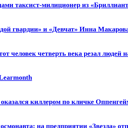
мцами таксист-милиционер из «Бриллиан
лодой гвардии» и «Девчат» Инна Макаров
от человек четверть века резал людей на
 Learmonth
 оказался киллером по кличке Оппенгей
космонавта: на предприятии «Звезда» от