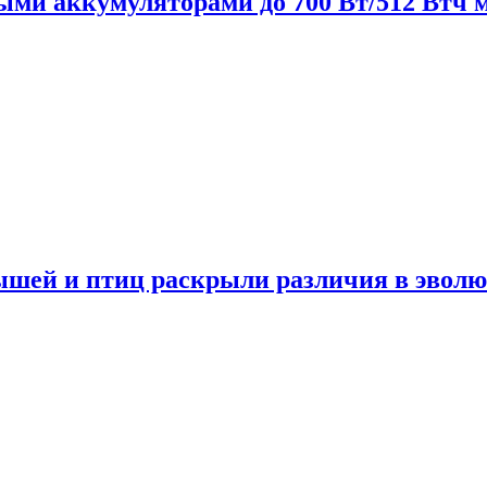
нными аккумуляторами до 700 Вт/512 Втч
мышей и птиц раскрыли различия в эвол