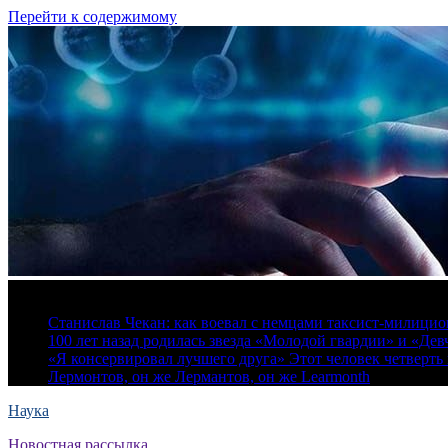
Перейти к содержимому
8 августа, 2026
Станислав Чекан: как воевал с немцами таксист-милици
100 лет назад родилась звезда «Молодой гвардии» и «Де
«Я консервировал лучшего друга» Этот человек четверть в
Лермонтов, он же Лермантов, он же Learmonth
Наука
Новостная рассылка