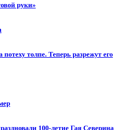
товой руки»
а
 потеху толпе. Теперь разрежут его
мер
праздновали 100-летие Гая Северина