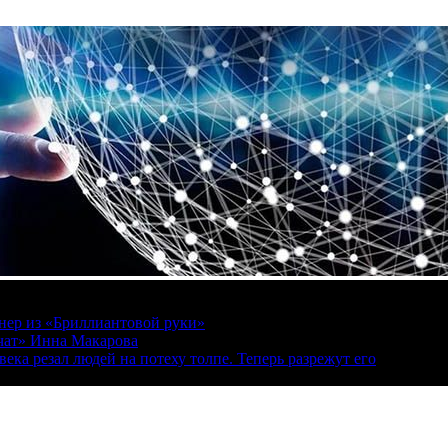
онер из «Бриллиантовой руки»
вчат» Инна Макарова
ека резал людей на потеху толпе. Теперь разрежут его