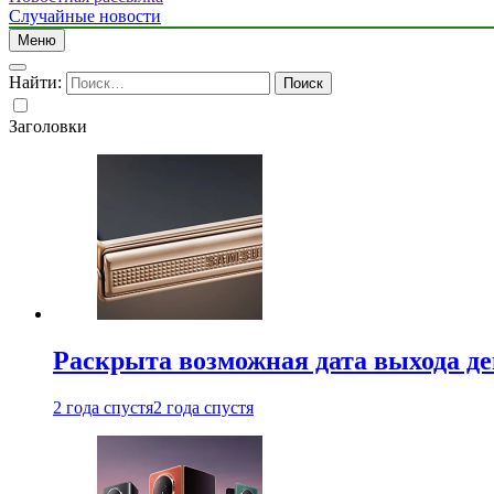
Случайные новости
Меню
Найти:
Заголовки
Раскрыта возможная дата выхода д
2 года спустя
2 года спустя