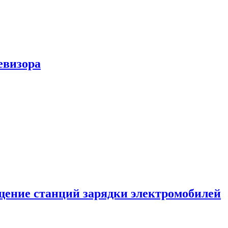
евизора
ение станций зарядки электромобилей