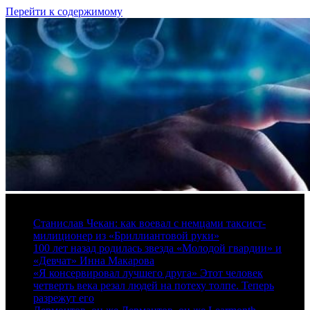
Перейти к содержимому
9 августа, 2026
Станислав Чекан: как воевал с немцами таксист-
милиционер из «Бриллиантовой руки»
100 лет назад родилась звезда «Молодой гвардии» и
«Девчат» Инна Макарова
«Я консервировал лучшего друга» Этот человек
четверть века резал людей на потеху толпе. Теперь
разрежут его