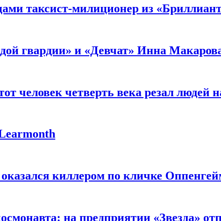
мцами таксист-милиционер из «Бриллиан
лодой гвардии» и «Девчат» Инна Макаров
от человек четверть века резал людей на
 Learmonth
 оказался киллером по кличке Оппенгей
космонавта: на предприятии «Звезда» от