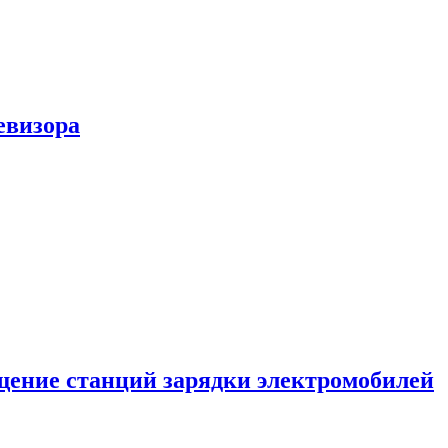
евизора
ение станций зарядки электромобилей