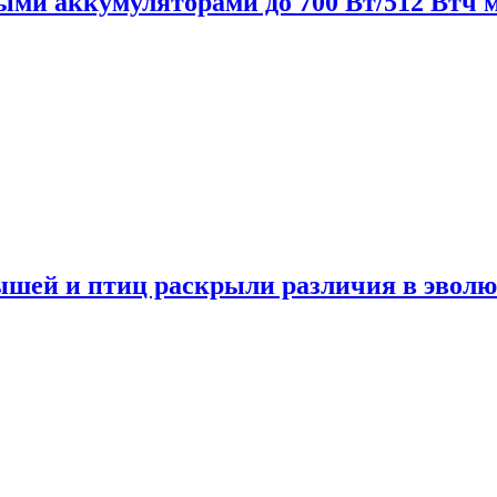
нными аккумуляторами до 700 Вт/512 Втч
мышей и птиц раскрыли различия в эвол