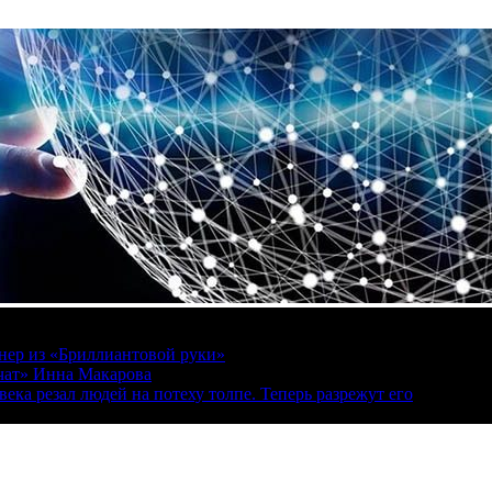
онер из «Бриллиантовой руки»
вчат» Инна Макарова
ека резал людей на потеху толпе. Теперь разрежут его