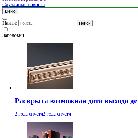
Случайные новости
Меню
Найти:
Заголовки
Раскрыта возможная дата выхода д
2 года спустя
2 года спустя