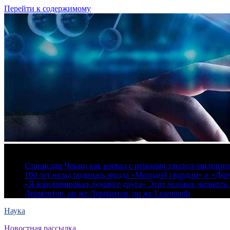
Перейти к содержимому
6 августа, 2026
Станислав Чекан: как воевал с немцами таксист-милици
100 лет назад родилась звезда «Молодой гвардии» и «Де
«Я консервировал лучшего друга» Этот человек четверть в
Лермонтов, он же Лермантов, он же Learmonth
Наука
Новостная рассылка