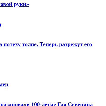
товой руки»
а
 потеху толпе. Теперь разрежут его
мер
праздновали 100-летие Гая Северина