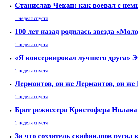
Станислав Чекан: как воевал с не
1 неделя спустя
100 лет назад родилась звезда «Мо
1 неделя спустя
«Я консервировал лучшего друга» Эт
1 неделя спустя
Лермонтов, он же Лермантов, он же
1 неделя спустя
Брат режиссера Кристофера Нолана
1 неделя спустя
За что создатель скафандров ругал 