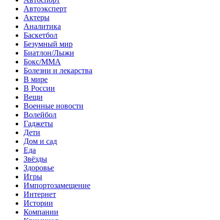
Автоэксперт
Актеры
Аналитика
Баскетбол
Безумный мир
Биатлон/Лыжи
Бокс/MMA
Болезни и лекарства
В мире
В России
Вещи
Военные новости
Волейбол
Гаджеты
Дети
Дом и сад
Еда
Звёзды
Здоровье
Игры
Импортозамещение
Интернет
Истории
Компании