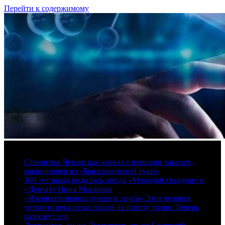
Перейти к содержимому
10 августа, 2026
Станислав Чекан: как воевал с немцами таксист-
милиционер из «Бриллиантовой руки»
100 лет назад родилась звезда «Молодой гвардии» и
«Девчат» Инна Макарова
«Я консервировал лучшего друга» Этот человек
четверть века резал людей на потеху толпе. Теперь
разрежут его