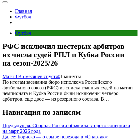
Главная
Футбол
Футбол
РФС исключил шестерых арбитров
из числа судей РПЛ и Кубка России
на сезон‑2025/26
Матч ТВ
5 месяцев спустя
0
1 минуты
По итогам заседания бюро исполкома Российского
футбольного союза (РФС) из списка главных судей на матчи
чемпионата и Кубка России были исключены четверо
арбитров, еще двое — из резервного состава. В…
Навигация по записям
Предыдущая:
Сборная России объявила второго соперника
на март 2026 года
Далее:
Бориско — о срыве перехода в «Спартак»: