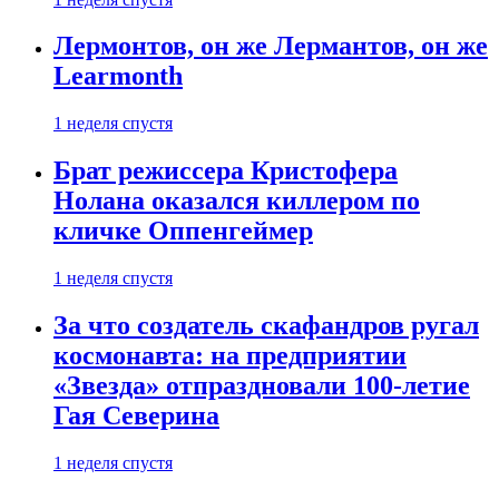
Лермонтов, он же Лермантов, он же
Learmonth
1 неделя спустя
Брат режиссера Кристофера
Нолана оказался киллером по
кличке Оппенгеймер
1 неделя спустя
За что создатель скафандров ругал
космонавта: на предприятии
«Звезда» отпраздновали 100-летие
Гая Северина
1 неделя спустя