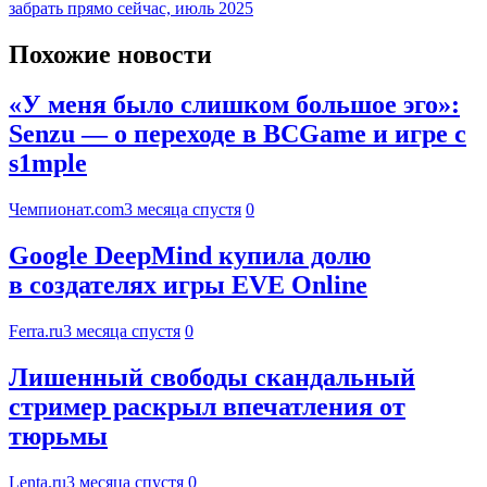
забрать прямо сейчас, июль 2025
Похожие новости
«У меня было слишком большое эго»:
Senzu — о переходе в BCGame и игре с
s1mple
Чемпионат.com
3 месяца спустя
0
Google DeepMind купила долю
в создателях игры EVE Online
Ferra.ru
3 месяца спустя
0
Лишенный свободы скандальный
стример раскрыл впечатления от
тюрьмы
Lenta.ru
3 месяца спустя
0