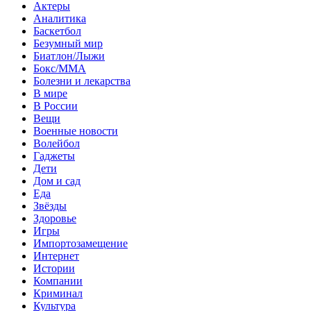
Актеры
Аналитика
Баскетбол
Безумный мир
Биатлон/Лыжи
Бокс/MMA
Болезни и лекарства
В мире
В России
Вещи
Военные новости
Волейбол
Гаджеты
Дети
Дом и сад
Еда
Звёзды
Здоровье
Игры
Импортозамещение
Интернет
Истории
Компании
Криминал
Культура