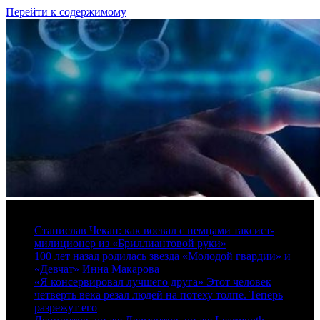
Перейти к содержимому
6 августа, 2026
Станислав Чекан: как воевал с немцами таксист-
милиционер из «Бриллиантовой руки»
100 лет назад родилась звезда «Молодой гвардии» и
«Девчат» Инна Макарова
«Я консервировал лучшего друга» Этот человек
четверть века резал людей на потеху толпе. Теперь
разрежут его