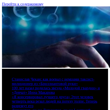
Перейти к содержимому
9 августа, 2026
Станислав Чекан: как воевал с немцами таксист-
милиционер из «Бриллиантовой руки»
100 лет назад родилась звезда «Молодой гвардии» и
«Девчат» Инна Макарова
«Я консервировал лучшего друга» Этот человек
четверть века резал людей на потеху толпе. Теперь
разрежут его