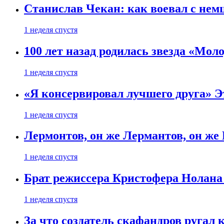
Станислав Чекан: как воевал с не
1 неделя спустя
100 лет назад родилась звезда «Мо
1 неделя спустя
«Я консервировал лучшего друга» Эт
1 неделя спустя
Лермонтов, он же Лермантов, он же
1 неделя спустя
Брат режиссера Кристофера Нолана
1 неделя спустя
За что создатель скафандров ругал 