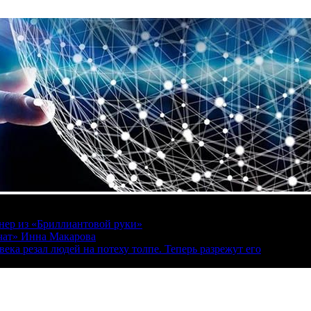
онер из «Бриллиантовой руки»
вчат» Инна Макарова
ека резал людей на потеху толпе. Теперь разрежут его