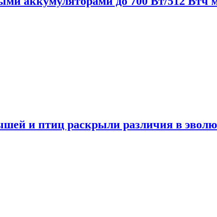
нными аккумуляторами до 700 Вт/512 Втч
мышей и птиц раскрыли различия в эвол