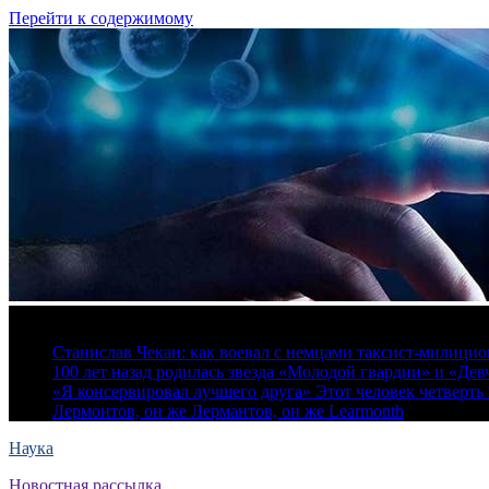
Перейти к содержимому
6 августа, 2026
Станислав Чекан: как воевал с немцами таксист-милици
100 лет назад родилась звезда «Молодой гвардии» и «Де
«Я консервировал лучшего друга» Этот человек четверть в
Лермонтов, он же Лермантов, он же Learmonth
Наука
Новостная рассылка