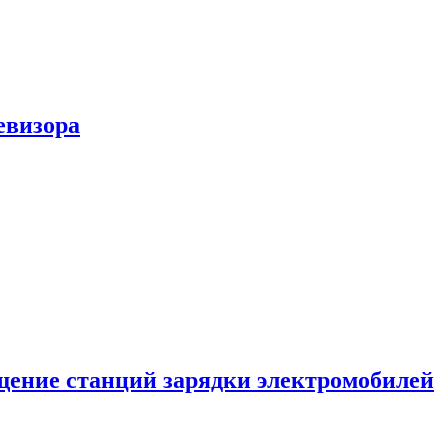
евизора
ение станций зарядки электромобилей