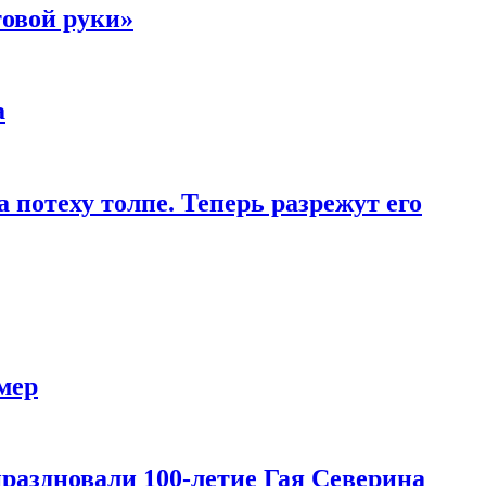
товой руки»
а
 потеху толпе. Теперь разрежут его
мер
праздновали 100-летие Гая Северина