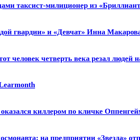
мцами таксист-милиционер из «Бриллиан
лодой гвардии» и «Девчат» Инна Макаров
от человек четверть века резал людей на
 Learmonth
 оказался киллером по кличке Оппенгей
космонавта: на предприятии «Звезда» от