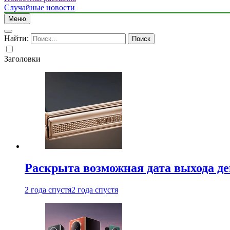
Случайные новости
Меню
Найти:
Заголовки
Раскрыта возможная дата выхода д
2 года спустя
2 года спустя