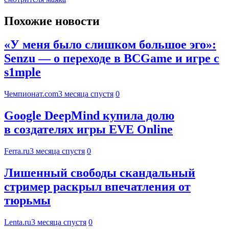
Похожие новости
«У меня было слишком большое эго»:
Senzu — о переходе в BCGame и игре с
s1mple
Чемпионат.com
3 месяца спустя
0
Google DeepMind купила долю
в создателях игры EVE Online
Ferra.ru
3 месяца спустя
0
Лишенный свободы скандальный
стример раскрыл впечатления от
тюрьмы
Lenta.ru
3 месяца спустя
0