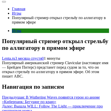
Главная
Игры
Популярный стример открыл стрельбу по аллигатору в
прямом эфире
Игры
Популярный стример открыл стрельбу
по аллигатору в прямом эфире
Lenta.ru
3 месяца спустя
0
1 минуты
Популярный американский стример Clavicular (настоящее имя
— Брейден Питерс) предстанет перед судом за то, что он
открыл стрельбу по аллигатору в прямом эфире. Об этом
пишет ABC.
Навигация по записям
Предыдущая:
В Wuthering Waves появятся герои из аниме
«Киберпанк: Бегущие по краю»
Далее:
Вышла WILL: Follow The Light — приключение про
смотрителя маяка