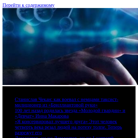
Перейти к содержимому
7 августа, 2026
Станислав Чекан: как воевал с немцами таксист-
милиционер из «Бриллиантовой руки»
100 лет назад родилась звезда «Молодой гвардии» и
«Девчат» Инна Макарова
«Я консервировал лучшего друга» Этот человек
четверть века резал людей на потеху толпе. Теперь
разрежут его