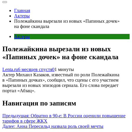
Главная
Актеры
Полежайкина вырезали из новых «Папиных дочек»
на фоне скандала
Актеры
Полежайкина вырезали из новых
«Папиных дочек» на фоне скандала
Lenta.ru
6 месяцев спустя
0
1 минуты
Актер Михаил Казаков, известный по роли Полежайкина
в «Папиных дочках», сообщил, что сцены с его участием
вырезали из новых эпизодов сериала. Его слова передает
портал «Абзац».
Навигация по записям
Предыдущая:
Обратно в 90-е: В России оценили повышение
тарифов в сфере ЖКХ
Далее:
Анна Пересильд назвала роль своей мечты