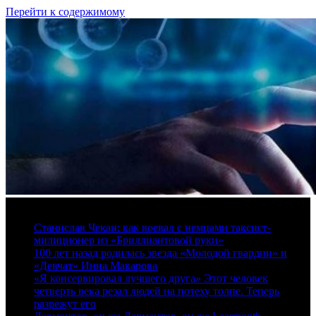
Перейти к содержимому
7 августа, 2026
Станислав Чекан: как воевал с немцами таксист-
милиционер из «Бриллиантовой руки»
100 лет назад родилась звезда «Молодой гвардии» и
«Девчат» Инна Макарова
«Я консервировал лучшего друга» Этот человек
четверть века резал людей на потеху толпе. Теперь
разрежут его