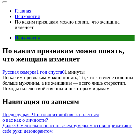
Главная
Психология
По каким признакам можно понять, что женщина
изменяет
Психология
По каким признакам можно понять,
что женщина изменяет
Русская семерка
1 год спустя
0
1 минуты
По каким признакам можно понять, То, что к измене склонны
больше мужчины, а не женщины — всего лишь стереотип.
Походы налево свойственны и некоторым и дамам.
Навигация по записям
Предыдущая:
Что говорит любовь к сплетням
о вас как о личности?
Далее:
Смертельно опасно: зачем зумеры массово прижигают
себе руки дезодорантом