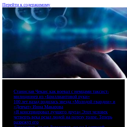
Перейти к содержимому
9 августа, 2026
Станислав Чекан: как воевал с немцами таксист-
милиционер из «Бриллиантовой руки»
100 лет назад родилась звезда «Молодой гвардии» и
«Девчат» Инна Макарова
«Я консервировал лучшего друга» Этот человек
четверть века резал людей на потеху толпе. Теперь
разрежут его