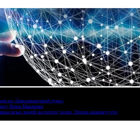
онер из «Бриллиантовой руки»
вчат» Инна Макарова
ека резал людей на потеху толпе. Теперь разрежут его