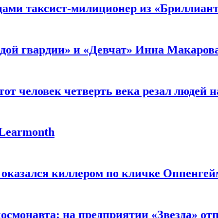
мцами таксист-милиционер из «Бриллиан
лодой гвардии» и «Девчат» Инна Макаров
от человек четверть века резал людей на
 Learmonth
 оказался киллером по кличке Оппенгей
космонавта: на предприятии «Звезда» от