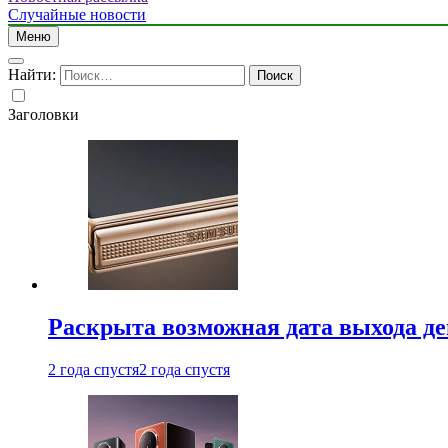
Случайные новости
Меню
Найти:
Заголовки
Раскрыта возможная дата выхода д
2 года спустя
2 года спустя