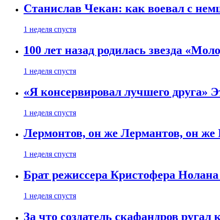
Станислав Чекан: как воевал с не
1 неделя спустя
100 лет назад родилась звезда «Мо
1 неделя спустя
«Я консервировал лучшего друга» Эт
1 неделя спустя
Лермонтов, он же Лермантов, он же
1 неделя спустя
Брат режиссера Кристофера Нолана
1 неделя спустя
За что создатель скафандров ругал 