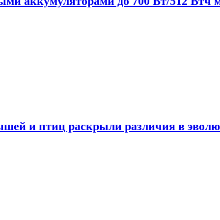
нными аккумуляторами до 700 Вт/512 Втч
мышей и птиц раскрыли различия в эвол