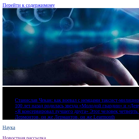
Перейти к содержимому
6 августа, 2026
Станислав Чекан: как воевал с немцами таксист-милици
100 лет назад родилась звезда «Молодой гвардии» и «Де
«Я консервировал лучшего друга» Этот человек четверть в
Лермонтов, он же Лермантов, он же Learmonth
Наука
Новостная рассылка