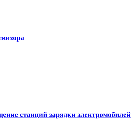
евизора
ение станций зарядки электромобилей