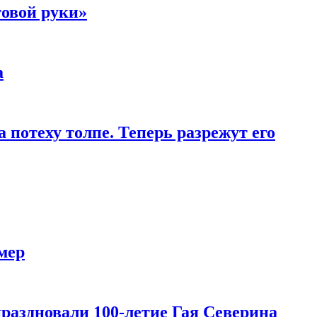
товой руки»
а
 потеху толпе. Теперь разрежут его
мер
праздновали 100-летие Гая Северина