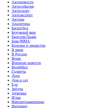
Автоновости
Автособытия
Автоспорт
Автоэксперт
Актеры
Аналитика
Баскетбол
Безумный мир
Биатлон/Лыжи
Бокс/MMA
Болезни и лекарства
В мире
В России
Вещи
Военные новости
Волейбол
Гаджеты
Дети
Дом и сад
Еда
Звёзды
Здоровье
Игры
Импортозамещение
Интернет