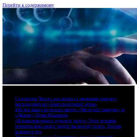
Перейти к содержимому
8 августа, 2026
Станислав Чекан: как воевал с немцами таксист-
милиционер из «Бриллиантовой руки»
100 лет назад родилась звезда «Молодой гвардии» и
«Девчат» Инна Макарова
«Я консервировал лучшего друга» Этот человек
четверть века резал людей на потеху толпе. Теперь
разрежут его