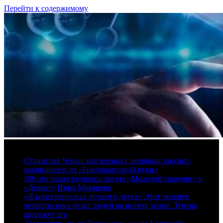
Перейти к содержимому
8 августа, 2026
Станислав Чекан: как воевал с немцами таксист-
милиционер из «Бриллиантовой руки»
100 лет назад родилась звезда «Молодой гвардии» и
«Девчат» Инна Макарова
«Я консервировал лучшего друга» Этот человек
четверть века резал людей на потеху толпе. Теперь
разрежут его