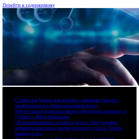
Перейти к содержимому
7 августа, 2026
Станислав Чекан: как воевал с немцами таксист-
милиционер из «Бриллиантовой руки»
100 лет назад родилась звезда «Молодой гвардии» и
«Девчат» Инна Макарова
«Я консервировал лучшего друга» Этот человек
четверть века резал людей на потеху толпе. Теперь
разрежут его