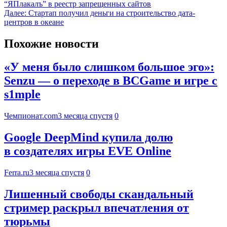
“ЯПлакалъ” в реестр запрещенных сайтов
Далее:
Стартап получил деньги на строительство дата-
центров в океане
Похожие новости
«У меня было слишком большое эго»:
Senzu — о переходе в BCGame и игре с
s1mple
Чемпионат.com
3 месяца спустя
0
Google DeepMind купила долю
в создателях игры EVE Online
Ferra.ru
3 месяца спустя
0
Лишенный свободы скандальный
стример раскрыл впечатления от
тюрьмы