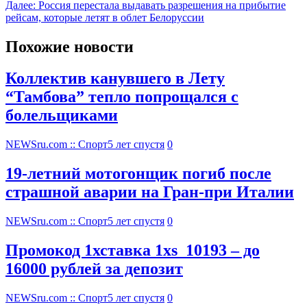
Далее:
Россия перестала выдавать разрешения на прибытие
рейсам, которые летят в облет Белоруссии
Похожие новости
Коллектив канувшего в Лету
“Тамбова” тепло попрощался с
болельщиками
NEWSru.com :: Спорт
5 лет спустя
0
19-летний мотогонщик погиб после
страшной аварии на Гран-при Италии
NEWSru.com :: Спорт
5 лет спустя
0
Промокод 1хставка 1xs_10193 – до
16000 рублей за депозит
NEWSru.com :: Спорт
5 лет спустя
0