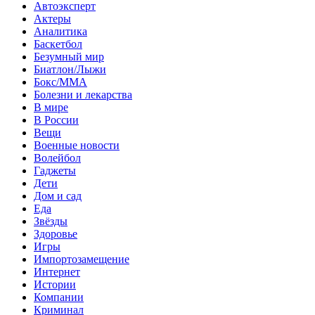
Автоэксперт
Актеры
Аналитика
Баскетбол
Безумный мир
Биатлон/Лыжи
Бокс/MMA
Болезни и лекарства
В мире
В России
Вещи
Военные новости
Волейбол
Гаджеты
Дети
Дом и сад
Еда
Звёзды
Здоровье
Игры
Импортозамещение
Интернет
Истории
Компании
Криминал