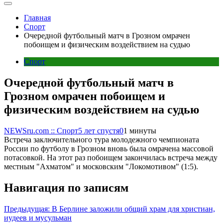
Главная
Спорт
Очередной футбольный матч в Грозном омрачен
побоищем и физическим воздействием на судью
Спорт
Очередной футбольный матч в
Грозном омрачен побоищем и
физическим воздействием на судью
NEWSru.com :: Спорт
5 лет спустя
0
1 минуты
Встреча заключительного тура молодежного чемпионата
России по футболу в Грозном вновь была омрачена массовой
потасовкой. На этот раз побоищем закончилась встреча между
местным "Ахматом" и московским "Локомотивом" (1:5).
Навигация по записям
Предыдущая:
В Берлине заложили общий храм для христиан,
иудеев и мусульман