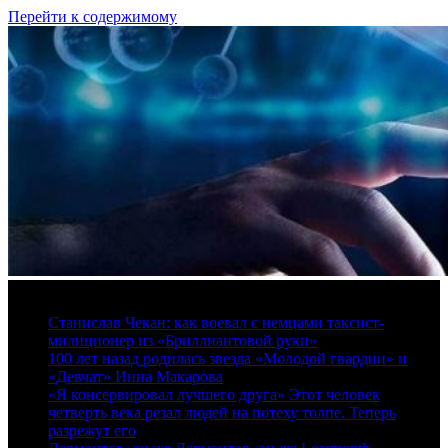
Перейти к содержимому
8 августа, 2026
Станислав Чекан: как воевал с немцами таксист-
милиционер из «Бриллиантовой руки»
100 лет назад родилась звезда «Молодой гвардии» и
«Девчат» Инна Макарова
«Я консервировал лучшего друга» Этот человек
четверть века резал людей на потеху толпе. Теперь
разрежут его