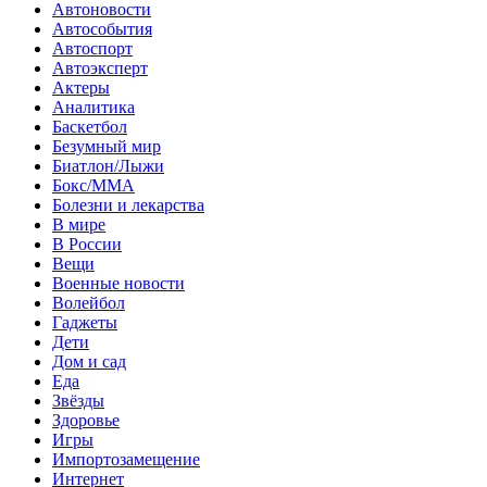
Автоновости
Автособытия
Автоспорт
Автоэксперт
Актеры
Аналитика
Баскетбол
Безумный мир
Биатлон/Лыжи
Бокс/MMA
Болезни и лекарства
В мире
В России
Вещи
Военные новости
Волейбол
Гаджеты
Дети
Дом и сад
Еда
Звёзды
Здоровье
Игры
Импортозамещение
Интернет