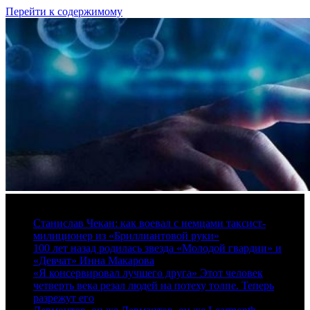
Перейти к содержимому
6 августа, 2026
Станислав Чекан: как воевал с немцами таксист-
милиционер из «Бриллиантовой руки»
100 лет назад родилась звезда «Молодой гвардии» и
«Девчат» Инна Макарова
«Я консервировал лучшего друга» Этот человек
четверть века резал людей на потеху толпе. Теперь
разрежут его