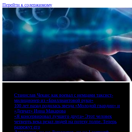
Перейти к содержимому
9 августа, 2026
Станислав Чекан: как воевал с немцами таксист-
милиционер из «Бриллиантовой руки»
100 лет назад родилась звезда «Молодой гвардии» и
«Девчат» Инна Макарова
«Я консервировал лучшего друга» Этот человек
четверть века резал людей на потеху толпе. Теперь
разрежут его