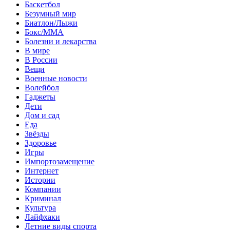
Баскетбол
Безумный мир
Биатлон/Лыжи
Бокс/MMA
Болезни и лекарства
В мире
В России
Вещи
Военные новости
Волейбол
Гаджеты
Дети
Дом и сад
Еда
Звёзды
Здоровье
Игры
Импортозамещение
Интернет
Истории
Компании
Криминал
Культура
Лайфхаки
Летние виды спорта