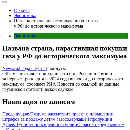
Главная
Экономика
Названа страна, нарастившая покупки газа
у РФ до исторического максимума
Экономика
Названа страна, нарастившая покупки
газа у РФ до исторического максимума
News.ru
2 года спустя
0
1 минуты
Объемы поставок природного газа из России в Грузию
за первые три квартала 2024 года выросли до исторического
максимума, сообщает РИА Новости со ссылкой на данные
грузинской статистической службы.
Навигация по записям
Предыдущая:
Госдума рассмотрит проект о повышении
штрафов за продажу детям газосодержащей продукции
Далее:
Туристы просидели в самолете 5 часов перед вылетом
в Утапао