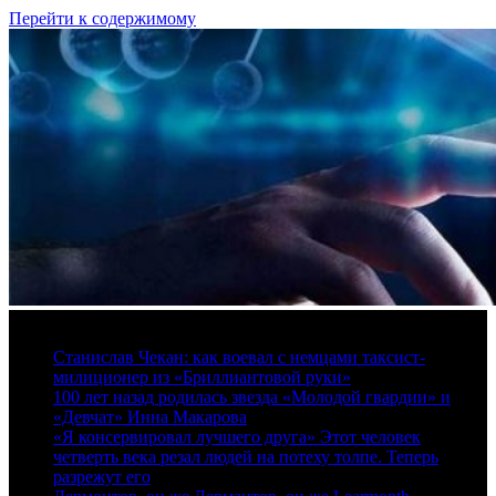
Перейти к содержимому
6 августа, 2026
Станислав Чекан: как воевал с немцами таксист-
милиционер из «Бриллиантовой руки»
100 лет назад родилась звезда «Молодой гвардии» и
«Девчат» Инна Макарова
«Я консервировал лучшего друга» Этот человек
четверть века резал людей на потеху толпе. Теперь
разрежут его