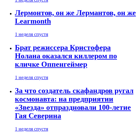
Лермонтов, он же Лермантов, он же
Learmonth
1 неделя спустя
Брат режиссера Кристофера
Нолана оказался киллером по
кличке Оппенгеймер
1 неделя спустя
За что создатель скафандров ругал
космонавта: на предприятии
«Звезда» отпраздновали 100-летие
Гая Северина
1 неделя спустя