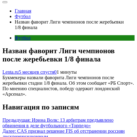
Главная
Футбол
Назван фаворит Лиги чемпионов после жеребьевки
1/8 финала
Футбол
Назван фаворит Лиги чемпионов
после жеребьевки 1/8 финала
Lenta.ru
5 месяцев спустя
0
1 минуты
Букмекеры назвали фаворита Лиги чемпионов после
жеребьевки стадии 1/8 финала. Об этом сообщает «РБ Спорт».
По мнению специалистов, победу одержит лондонский
«Арсенал».
Навигация по записям
Предыдущая:
Ирина Волк: 13 арбитрам предъявлено
обвинения в деле футбольного «Торпедо»
Далее:
CAS признал решение FIS об отстранении россиян
дискриминационным