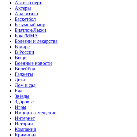
Автоэксперт
Актеры
Аналитика
Баскетбол
Безумный мир
Биатлон/Лыжи
Бокс/MMA
Болезни и лекарства
В мире
В России
Вещи
Военные новости
Волейбол
Гаджеты
Дети
Дом и сад
Еда
Звёзды
Здоровье
Игры
Импортозамещение
Интернет
Истории
Компании
Криминал