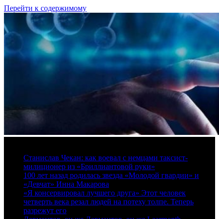
Перейти к содержимому
7 августа, 2026
Станислав Чекан: как воевал с немцами таксист-
милиционер из «Бриллиантовой руки»
100 лет назад родилась звезда «Молодой гвардии» и
«Девчат» Инна Макарова
«Я консервировал лучшего друга» Этот человек
четверть века резал людей на потеху толпе. Теперь
разрежут его