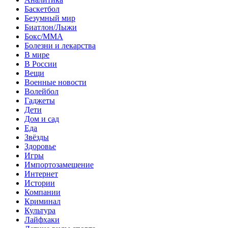
Баскетбол
Безумный мир
Биатлон/Лыжи
Бокс/MMA
Болезни и лекарства
В мире
В России
Вещи
Военные новости
Волейбол
Гаджеты
Дети
Дом и сад
Еда
Звёзды
Здоровье
Игры
Импортозамещение
Интернет
Истории
Компании
Криминал
Культура
Лайфхаки