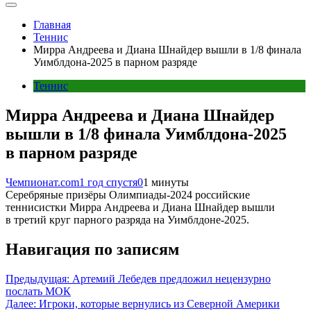
Главная
Теннис
Мирра Андреева и Диана Шнайдер вышли в 1/8 финала
Уимблдона-2025 в парном разряде
Теннис
Мирра Андреева и Диана Шнайдер
вышли в 1/8 финала Уимблдона-2025
в парном разряде
Чемпионат.com
1 год спустя
0
1 минуты
Серебряные призёры Олимпиады-2024 российские
теннисистки Мирра Андреева и Диана Шнайдер вышли
в третий круг парного разряда на Уимблдоне-2025.
Навигация по записям
Предыдущая:
Артемий Лебедев предложил нецензурно
послать МОК
Далее:
Игроки, которые вернулись из Северной Америки