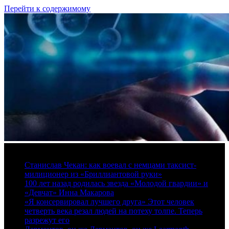
Перейти к содержимому
7 августа, 2026
Станислав Чекан: как воевал с немцами таксист-
милиционер из «Бриллиантовой руки»
100 лет назад родилась звезда «Молодой гвардии» и
«Девчат» Инна Макарова
«Я консервировал лучшего друга» Этот человек
четверть века резал людей на потеху толпе. Теперь
разрежут его