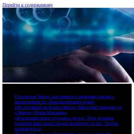
Перейти к содержимому
8 августа, 2026
Станислав Чекан: как воевал с немцами таксист-
милиционер из «Бриллиантовой руки»
100 лет назад родилась звезда «Молодой гвардии» и
«Девчат» Инна Макарова
«Я консервировал лучшего друга» Этот человек
четверть века резал людей на потеху толпе. Теперь
разрежут его