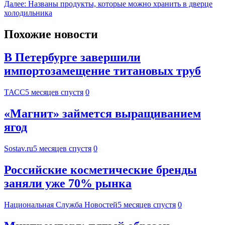
Далее:
Названы продукты, которые можно хранить в дверце
холодильника
Похожие новости
В Петербурге завершили
импортозамещение титановых труб
ТАСС
5 месяцев спустя
0
«Магнит» займется выращиванием
ягод
Sostav.ru
5 месяцев спустя
0
Российские косметические бренды
заняли уже 70% рынка
Национальная Служба Новостей
5 месяцев спустя
0