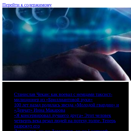
Перейти к содержимому
8 августа, 2026
Станислав Чекан: как воевал с немцами таксист-
милиционер из «Бриллиантовой руки»
100 лет назад родилась звезда «Молодой гвардии» и
«Девчат» Инна Макарова
«Я консервировал лучшего друга» Этот человек
четверть века резал людей на потеху толпе. Теперь
разрежут его