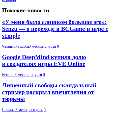
Похожие новости
«У меня было слишком большое эго»:
Senzu — о переходе в BCGame и игре с
s1mple
Чемпионат.com
3 месяца спустя
0
Google DeepMind купила долю
в создателях игры EVE Online
Ferra.ru
3 месяца спустя
0
Лишенный свободы скандальный
стример раскрыл впечатления от
тюрьмы
Lenta.ru
3 месяца спустя
0