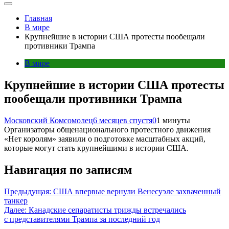
Главная
В мире
Крупнейшие в истории США протесты пообещали
противники Трампа
В мире
Крупнейшие в истории США протесты
пообещали противники Трампа
Московский Комсомолец
6 месяцев спустя
0
1 минуты
Организаторы общенационального протестного движения
«Нет королям» заявили о подготовке масштабных акций,
которые могут стать крупнейшими в истории США.
Навигация по записям
Предыдущая:
США впервые вернули Венесуэле захваченный
танкер
Далее:
Канадские сепаратисты трижды встречались
с представителями Трампа за последний год