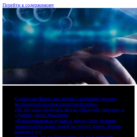
Перейти к содержимому
7 августа, 2026
Станислав Чекан: как воевал с немцами таксист-
милиционер из «Бриллиантовой руки»
100 лет назад родилась звезда «Молодой гвардии» и
«Девчат» Инна Макарова
«Я консервировал лучшего друга» Этот человек
четверть века резал людей на потеху толпе. Теперь
разрежут его