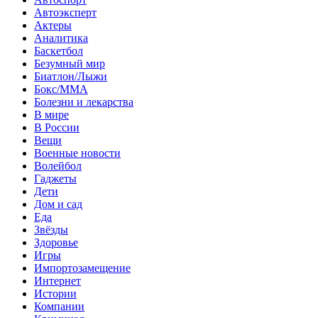
Автоэксперт
Актеры
Аналитика
Баскетбол
Безумный мир
Биатлон/Лыжи
Бокс/MMA
Болезни и лекарства
В мире
В России
Вещи
Военные новости
Волейбол
Гаджеты
Дети
Дом и сад
Еда
Звёзды
Здоровье
Игры
Импортозамещение
Интернет
Истории
Компании