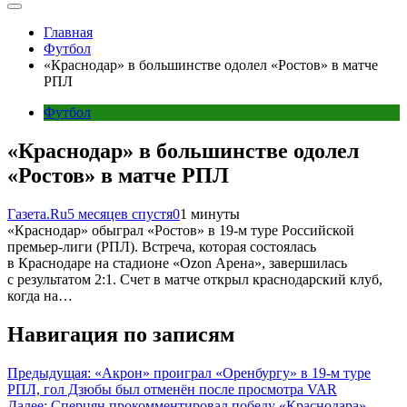
Главная
Футбол
«Краснодар» в большинстве одолел «Ростов» в матче
РПЛ
Футбол
«Краснодар» в большинстве одолел
«Ростов» в матче РПЛ
Газета.Ru
5 месяцев спустя
0
1 минуты
«Краснодар» обыграл «Ростов» в 19-м туре Российской
премьер-лиги (РПЛ). Встреча, которая состоялась
в Краснодаре на стадионе «Ozon Арена», завершилась
с результатом 2:1. Счет в матче открыл краснодарский клуб,
когда на…
Навигация по записям
Предыдущая:
«Акрон» проиграл «Оренбургу» в 19-м туре
РПЛ, гол Дзюбы был отменён после просмотра VAR
Далее:
Сперцян прокомментировал победу «Краснодара»