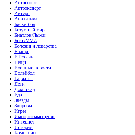
Автоспорт
Автоэксперт
Актеры
Аналитика
Баскетбол
Безумный мир
Биатлон/Лыжи
Бокс/MMA
Болезни и лекарства
В мире
В России
Вещи
Военные новости
Волейбол
Гаджеты
Дети
Дом и сад
Еда
Звёзды
Здоровье
Игры
Импортозамещение
Интернет
Истории
Компании