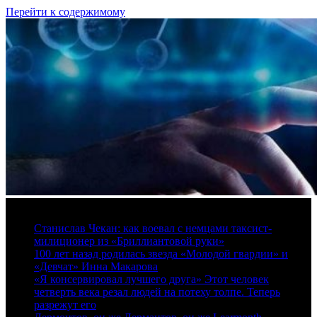
Перейти к содержимому
8 августа, 2026
Станислав Чекан: как воевал с немцами таксист-
милиционер из «Бриллиантовой руки»
100 лет назад родилась звезда «Молодой гвардии» и
«Девчат» Инна Макарова
«Я консервировал лучшего друга» Этот человек
четверть века резал людей на потеху толпе. Теперь
разрежут его