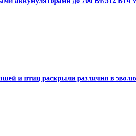
нными аккумуляторами до 700 Вт/512 Втч
мышей и птиц раскрыли различия в эвол