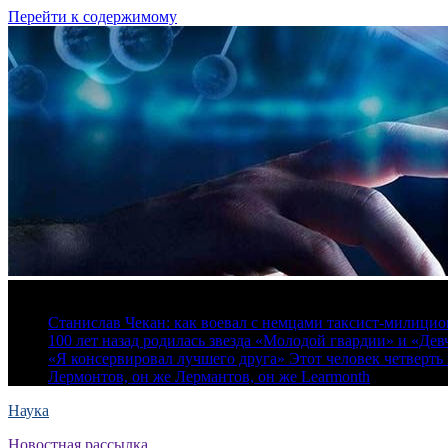
Перейти к содержимому
7 августа, 2026
Станислав Чекан: как воевал с немцами таксист-милици
100 лет назад родилась звезда «Молодой гвардии» и «Де
«Я консервировал лучшего друга» Этот человек четверть в
Лермонтов, он же Лермантов, он же Learmonth
Наука
Новостная рассылка