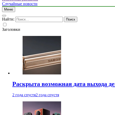
Случайные новости
Меню
Найти:
Заголовки
Раскрыта возможная дата выхода д
2 года спустя
2 года спустя