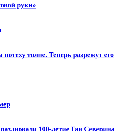
товой руки»
а
 потеху толпе. Теперь разрежут его
мер
праздновали 100-летие Гая Северина