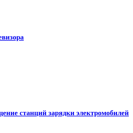
евизора
ение станций зарядки электромобилей