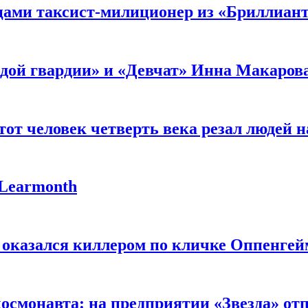
мцами таксист-милиционер из «Бриллиан
лодой гвардии» и «Девчат» Инна Макаров
от человек четверть века резал людей на
 Learmonth
 оказался киллером по кличке Оппенгей
космонавта: на предприятии «Звезда» от