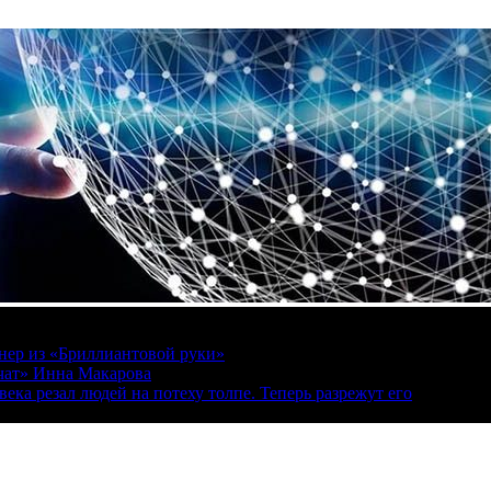
онер из «Бриллиантовой руки»
вчат» Инна Макарова
ека резал людей на потеху толпе. Теперь разрежут его