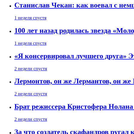
Станислав Чекан: как воевал с не
1 неделя спустя
100 лет назад родилась звезда «Мо
1 неделя спустя
«Я консервировал лучшего друга» Эт
2 недели спустя
Лермонтов, он же Лермантов, он же
2 недели спустя
Брат режиссера Кристофера Нолана
2 недели спустя
За что создатель скафандров ругал 