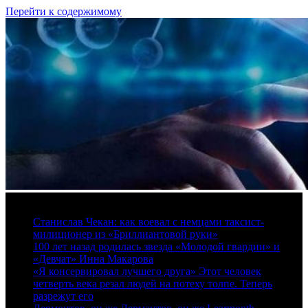
Перейти к содержимому
8 августа, 2026
Станислав Чекан: как воевал с немцами таксист-
милиционер из «Бриллиантовой руки»
100 лет назад родилась звезда «Молодой гвардии» и
«Девчат» Инна Макарова
«Я консервировал лучшего друга» Этот человек
четверть века резал людей на потеху толпе. Теперь
разрежут его