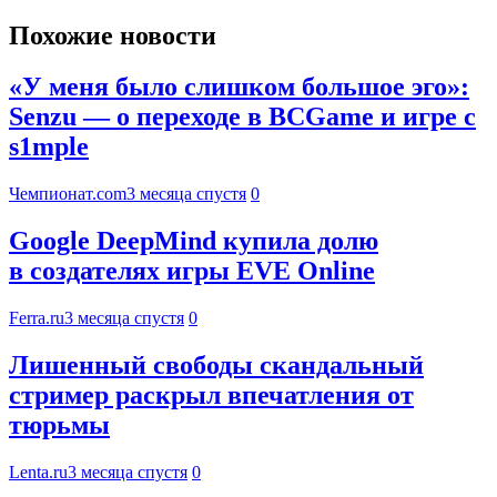
Похожие новости
«У меня было слишком большое эго»:
Senzu — о переходе в BCGame и игре с
s1mple
Чемпионат.com
3 месяца спустя
0
Google DeepMind купила долю
в создателях игры EVE Online
Ferra.ru
3 месяца спустя
0
Лишенный свободы скандальный
стример раскрыл впечатления от
тюрьмы
Lenta.ru
3 месяца спустя
0