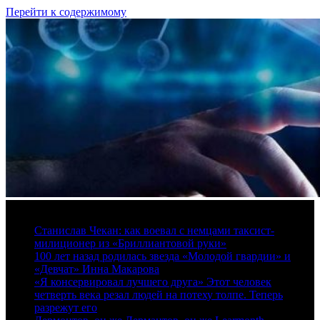
Перейти к содержимому
8 августа, 2026
Станислав Чекан: как воевал с немцами таксист-
милиционер из «Бриллиантовой руки»
100 лет назад родилась звезда «Молодой гвардии» и
«Девчат» Инна Макарова
«Я консервировал лучшего друга» Этот человек
четверть века резал людей на потеху толпе. Теперь
разрежут его