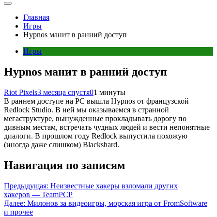
Главная
Игры
Hypnos манит в ранний доступ
Игры
Hypnos манит в ранний доступ
Riot Pixels
3 месяца спустя
0
1 минуты
В раннем доступе на PC вышла Hypnos от французской
Redlock Studio. В ней мы оказываемся в странной
мегаструктуре, вынужденные прокладывать дорогу по
дивным местам, встречать чудных людей и вести непонятные
диалоги. В прошлом году Redlock выпустила похожую
(иногда даже слишком) Blackshard.
Навигация по записям
Предыдущая:
Неизвестные хакеры взломали других
хакеров — TeamPCP
Далее:
Милонов за видеоигры, морская игра от FromSoftware
и прочее