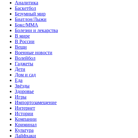
Аналитика
Баскетбол
Безумный мир
Биатлон/Лыжи
Бокс/MMA
Болезни и лекарства
В мире
В России
Вещи
Военные новости
Волейбол
Гаджеты
Дети
Дом и сад
Еда
Звёзды
Здоровье
Игры
Импортозамещение
Интернет
Истории
Компании
Криминал
Культура
Лайфхаки