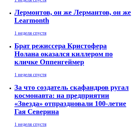
Лермонтов, он же Лермантов, он же
Learmonth
1 неделя спустя
Брат режиссера Кристофера
Нолана оказался киллером по
кличке Оппенгеймер
1 неделя спустя
За что создатель скафандров ругал
космонавта: на предприятии
«Звезда» отпраздновали 100-летие
Гая Северина
1 неделя спустя