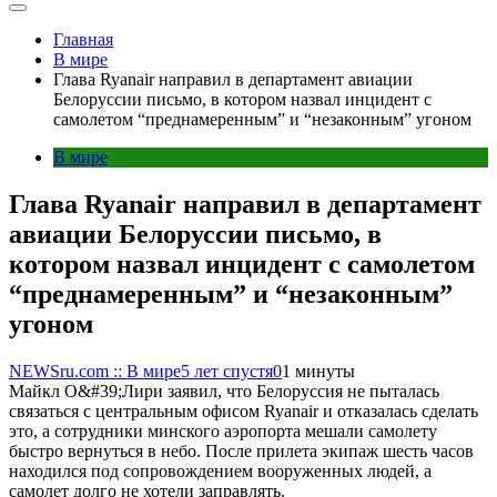
Главная
В мире
Глава Ryanair направил в департамент авиации
Белоруссии письмо, в котором назвал инцидент с
самолетом “преднамеренным” и “незаконным” угоном
В мире
Глава Ryanair направил в департамент
авиации Белоруссии письмо, в
котором назвал инцидент с самолетом
“преднамеренным” и “незаконным”
угоном
NEWSru.com :: В мире
5 лет спустя
0
1 минуты
Майкл О&#39;Лири заявил, что Белоруссия не пыталась
связаться с центральным офисом Ryanair и отказалась сделать
это, а сотрудники минского аэропорта мешали самолету
быстро вернуться в небо. После прилета экипаж шесть часов
находился под сопровождением вооруженных людей, а
самолет долго не хотели заправлять.