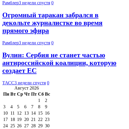
Рамблер
3 недели спустя
0
Огромный таракан забрался в
декольте журналистке во время
прямого эфира
Рамблер
3 недели спустя
0
Вулин: Сербия не станет частью
антироссийской коалиции, которую
создает ЕС
ТАСС
3 недели спустя
0
Август 2026
Пн
Вт
Ср
Чт
Пт
Сб
Вс
1
2
3
4
5
6
7
8
9
10
11
12
13
14
15
16
17
18
19
20
21
22
23
24
25
26
27
28
29
30