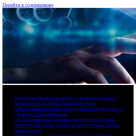
Перейти к содержимому
6 августа, 2026
Станислав Чекан: как воевал с немцами таксист-
милиционер из «Бриллиантовой руки»
100 лет назад родилась звезда «Молодой гвардии» и
«Девчат» Инна Макарова
«Я консервировал лучшего друга» Этот человек
четверть века резал людей на потеху толпе. Теперь
разрежут его