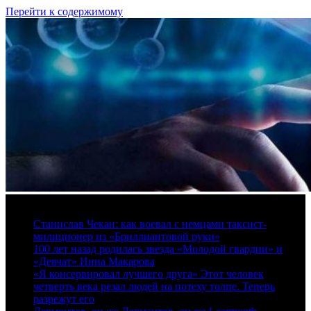
Перейти к содержимому
8 августа, 2026
Станислав Чекан: как воевал с немцами таксист-
милиционер из «Бриллиантовой руки»
100 лет назад родилась звезда «Молодой гвардии» и
«Девчат» Инна Макарова
«Я консервировал лучшего друга» Этот человек
четверть века резал людей на потеху толпе. Теперь
разрежут его