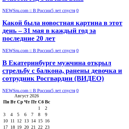
NEWSru.com :: В России
5 лет спустя
0
Какой была новостная картина в этот
день – 31 мая в каждый год за
последние 20 лет
NEWSru.com :: В России
5 лет спустя
0
В Екатеринбурге мужчина открыл
стрельбу с балкона, ранены девочка и
сотрудник Росгвардии (ВИДЕО)
NEWSru.com :: В России
5 лет спустя
0
Август 2026
Пн
Вт
Ср
Чт
Пт
Сб
Вс
1
2
3
4
5
6
7
8
9
10
11
12
13
14
15
16
17
18
19
20
21
22
23