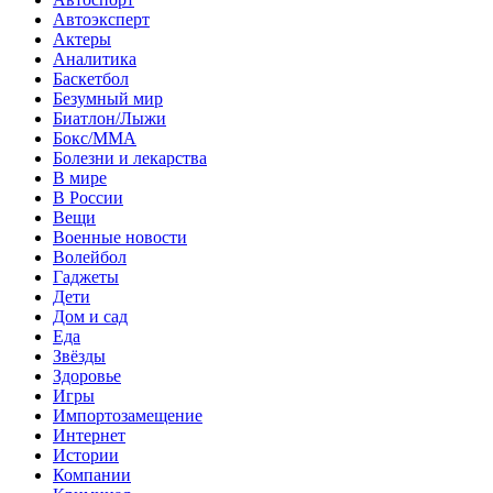
Автоэксперт
Актеры
Аналитика
Баскетбол
Безумный мир
Биатлон/Лыжи
Бокс/MMA
Болезни и лекарства
В мире
В России
Вещи
Военные новости
Волейбол
Гаджеты
Дети
Дом и сад
Еда
Звёзды
Здоровье
Игры
Импортозамещение
Интернет
Истории
Компании