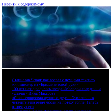
Перейти к содержимому
10 августа, 2026
Станислав Чекан: как воевал с немцами таксист-
милиционер из «Бриллиантовой руки»
100 лет назад родилась звезда «Молодой гвардии» и
«Девчат» Инна Макарова
«Я консервировал лучшего друга» Этот человек
четверть века резал людей на потеху толпе. Теперь
разрежут его