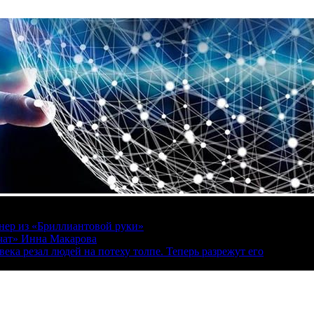
онер из «Бриллиантовой руки»
вчат» Инна Макарова
ека резал людей на потеху толпе. Теперь разрежут его