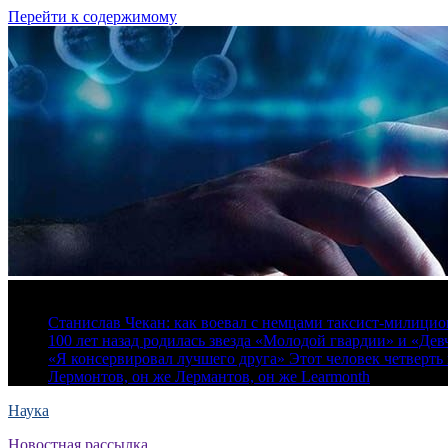
Перейти к содержимому
8 августа, 2026
Станислав Чекан: как воевал с немцами таксист-милици
100 лет назад родилась звезда «Молодой гвардии» и «Де
«Я консервировал лучшего друга» Этот человек четверть в
Лермонтов, он же Лермантов, он же Learmonth
Наука
Новостная рассылка