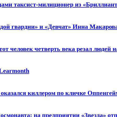
мцами таксист-милиционер из «Бриллиан
лодой гвардии» и «Девчат» Инна Макаров
от человек четверть века резал людей на
 Learmonth
 оказался киллером по кличке Оппенгей
космонавта: на предприятии «Звезда» от