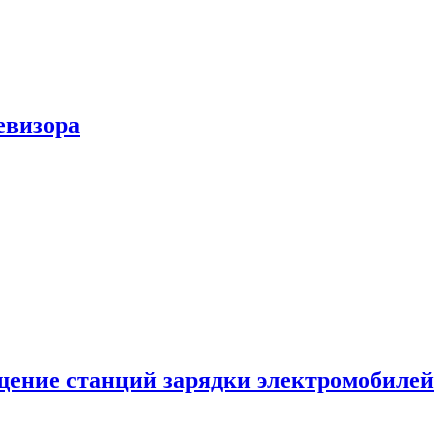
евизора
ение станций зарядки электромобилей