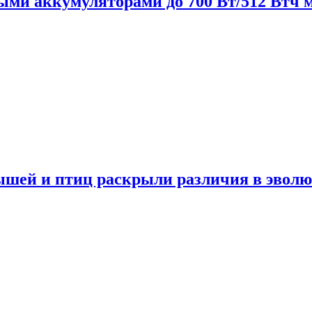
нными аккумуляторами до 700 Вт/512 Втч
мышей и птиц раскрыли различия в эвол