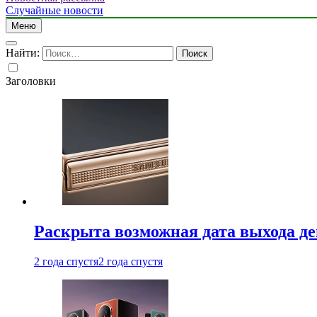
Случайные новости
Меню
Найти:
Заголовки
Раскрыта возможная дата выхода д
2 года спустя
2 года спустя