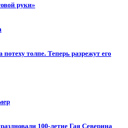
товой руки»
а
 потеху толпе. Теперь разрежут его
мер
праздновали 100-летие Гая Северина