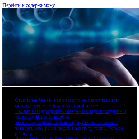
Перейти к содержимому
7 августа, 2026
Станислав Чекан: как воевал с немцами таксист-
милиционер из «Бриллиантовой руки»
100 лет назад родилась звезда «Молодой гвардии» и
«Девчат» Инна Макарова
«Я консервировал лучшего друга» Этот человек
четверть века резал людей на потеху толпе. Теперь
разрежут его