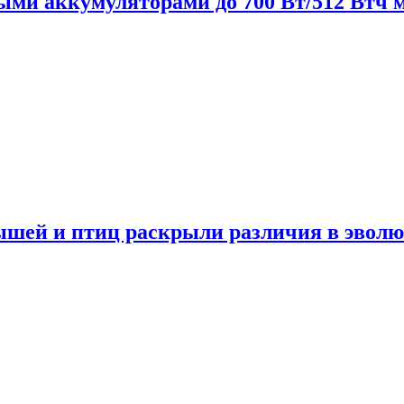
нными аккумуляторами до 700 Вт/512 Втч
мышей и птиц раскрыли различия в эвол