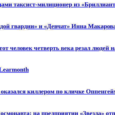
мцами таксист-милиционер из «Бриллиан
лодой гвардии» и «Девчат» Инна Макаров
от человек четверть века резал людей на
 Learmonth
 оказался киллером по кличке Оппенгей
космонавта: на предприятии «Звезда» от