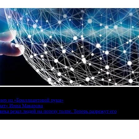
онер из «Бриллиантовой руки»
вчат» Инна Макарова
ека резал людей на потеху толпе. Теперь разрежут его