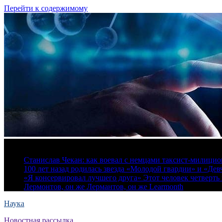
Перейти к содержимому
6 августа, 2026
Станислав Чекан: как воевал с немцами таксист-милици
100 лет назад родилась звезда «Молодой гвардии» и «Де
«Я консервировал лучшего друга» Этот человек четверть в
Лермонтов, он же Лермантов, он же Learmonth
Наука
Новостная рассылка