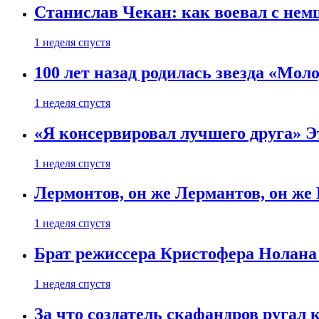
Станислав Чекан: как воевал с не
1 неделя спустя
100 лет назад родилась звезда «Мо
1 неделя спустя
«Я консервировал лучшего друга» Эт
1 неделя спустя
Лермонтов, он же Лермантов, он же
1 неделя спустя
Брат режиссера Кристофера Нолана
1 неделя спустя
За что создатель скафандров ругал 