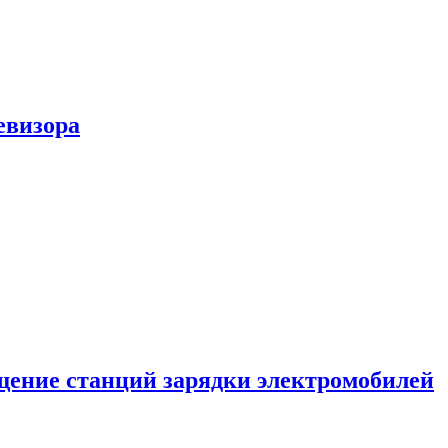
евизора
ение станций зарядки электромобилей