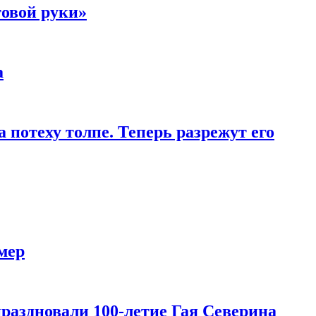
товой руки»
а
 потеху толпе. Теперь разрежут его
мер
праздновали 100-летие Гая Северина