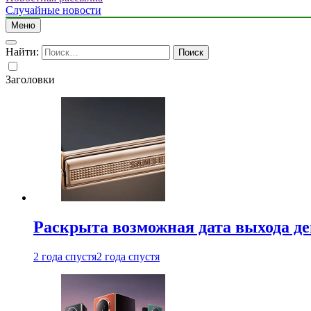
Случайные новости
Меню
Найти:
Заголовки
Раскрыта возможная дата выхода д
2 года спустя
2 года спустя