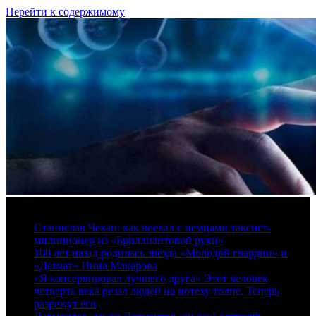
Перейти к содержимому
8 августа, 2026
Станислав Чекан: как воевал с немцами таксист-
милиционер из «Бриллиантовой руки»
100 лет назад родилась звезда «Молодой гвардии» и
«Девчат» Инна Макарова
«Я консервировал лучшего друга» Этот человек
четверть века резал людей на потеху толпе. Теперь
разрежут его