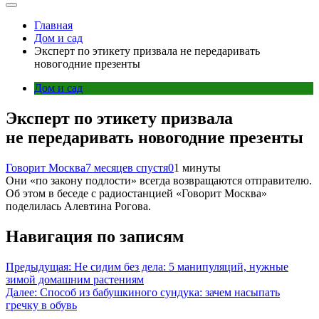
Главная
Дом и сад
Эксперт по этикету призвала не передаривать
новогодние презенты
Дом и сад
Эксперт по этикету призвала
не передаривать новогодние презенты
Говорит Москва
7 месяцев спустя
0
1 минуты
Они «по закону подлости» всегда возвращаются отправителю.
Об этом в беседе с радиостанцией «Говорит Москва»
поделилась Алевтина Рогова.
Навигация по записям
Предыдущая:
Не сидим без дела: 5 манипуляций, нужные
зимой домашним растениям
Далее:
Способ из бабушкиного сундука: зачем насыпать
гречку в обувь