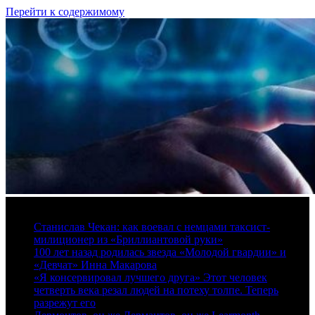
Перейти к содержимому
7 августа, 2026
Станислав Чекан: как воевал с немцами таксист-
милиционер из «Бриллиантовой руки»
100 лет назад родилась звезда «Молодой гвардии» и
«Девчат» Инна Макарова
«Я консервировал лучшего друга» Этот человек
четверть века резал людей на потеху толпе. Теперь
разрежут его