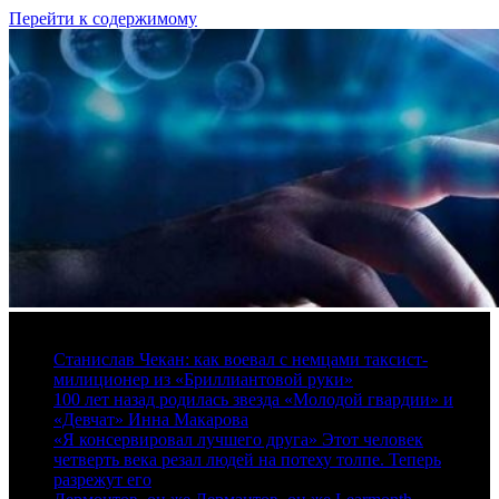
Перейти к содержимому
8 августа, 2026
Станислав Чекан: как воевал с немцами таксист-
милиционер из «Бриллиантовой руки»
100 лет назад родилась звезда «Молодой гвардии» и
«Девчат» Инна Макарова
«Я консервировал лучшего друга» Этот человек
четверть века резал людей на потеху толпе. Теперь
разрежут его