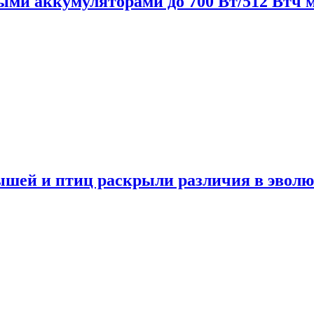
нными аккумуляторами до 700 Вт/512 Втч
мышей и птиц раскрыли различия в эвол