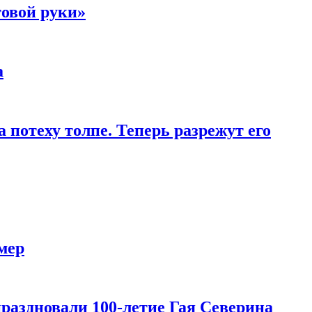
товой руки»
а
 потеху толпе. Теперь разрежут его
мер
праздновали 100-летие Гая Северина