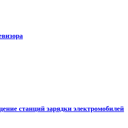
евизора
ение станций зарядки электромобилей