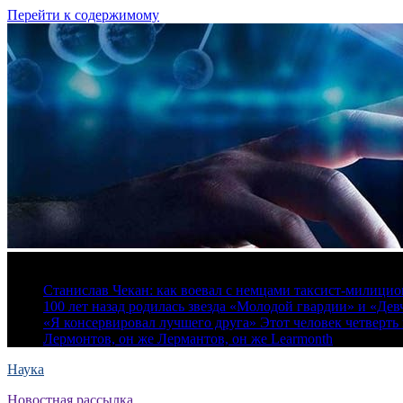
Перейти к содержимому
8 августа, 2026
Станислав Чекан: как воевал с немцами таксист-милици
100 лет назад родилась звезда «Молодой гвардии» и «Де
«Я консервировал лучшего друга» Этот человек четверть в
Лермонтов, он же Лермантов, он же Learmonth
Наука
Новостная рассылка