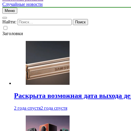
Случайные новости
Меню
Найти:
Заголовки
Раскрыта возможная дата выхода д
2 года спустя
2 года спустя