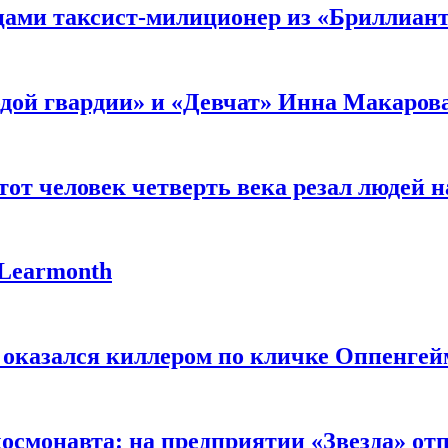
мцами таксист-милиционер из «Бриллиан
лодой гвардии» и «Девчат» Инна Макаров
от человек четверть века резал людей на
 Learmonth
 оказался киллером по кличке Оппенгей
космонавта: на предприятии «Звезда» от