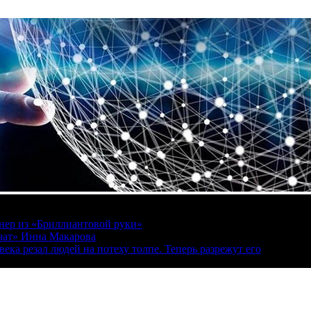
онер из «Бриллиантовой руки»
вчат» Инна Макарова
ека резал людей на потеху толпе. Теперь разрежут его