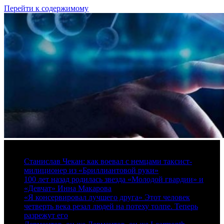
Перейти к содержимому
8 августа, 2026
Станислав Чекан: как воевал с немцами таксист-
милиционер из «Бриллиантовой руки»
100 лет назад родилась звезда «Молодой гвардии» и
«Девчат» Инна Макарова
«Я консервировал лучшего друга» Этот человек
четверть века резал людей на потеху толпе. Теперь
разрежут его