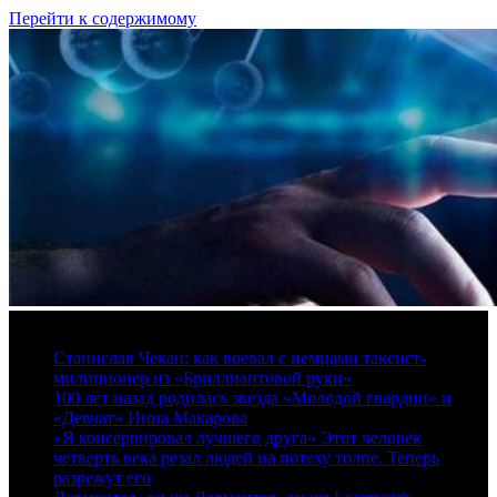
Перейти к содержимому
9 августа, 2026
Станислав Чекан: как воевал с немцами таксист-
милиционер из «Бриллиантовой руки»
100 лет назад родилась звезда «Молодой гвардии» и
«Девчат» Инна Макарова
«Я консервировал лучшего друга» Этот человек
четверть века резал людей на потеху толпе. Теперь
разрежут его