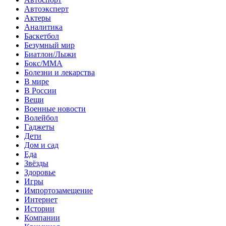
Автоэксперт
Актеры
Аналитика
Баскетбол
Безумный мир
Биатлон/Лыжи
Бокс/MMA
Болезни и лекарства
В мире
В России
Вещи
Военные новости
Волейбол
Гаджеты
Дети
Дом и сад
Еда
Звёзды
Здоровье
Игры
Импортозамещение
Интернет
Истории
Компании