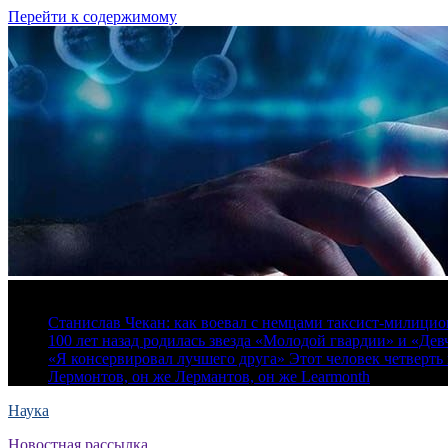
Перейти к содержимому
8 августа, 2026
Станислав Чекан: как воевал с немцами таксист-милици
100 лет назад родилась звезда «Молодой гвардии» и «Де
«Я консервировал лучшего друга» Этот человек четверть в
Лермонтов, он же Лермантов, он же Learmonth
Наука
Новостная рассылка