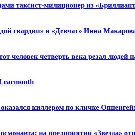
мцами таксист-милиционер из «Бриллиан
лодой гвардии» и «Девчат» Инна Макаров
от человек четверть века резал людей на
 Learmonth
 оказался киллером по кличке Оппенгей
космонавта: на предприятии «Звезда» от