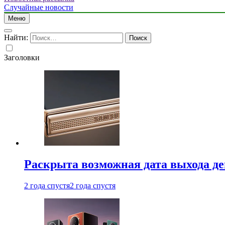
Случайные новости
Меню
Найти:
Заголовки
Раскрыта возможная дата выхода д
2 года спустя
2 года спустя