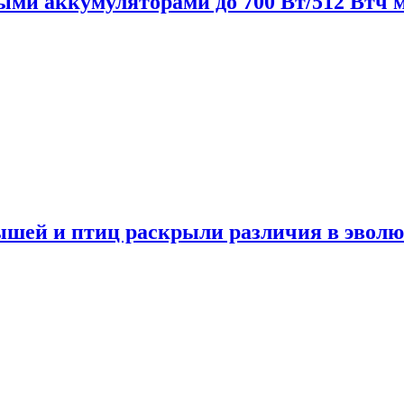
нными аккумуляторами до 700 Вт/512 Втч
мышей и птиц раскрыли различия в эвол