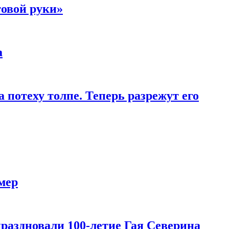
товой руки»
а
 потеху толпе. Теперь разрежут его
мер
праздновали 100-летие Гая Северина