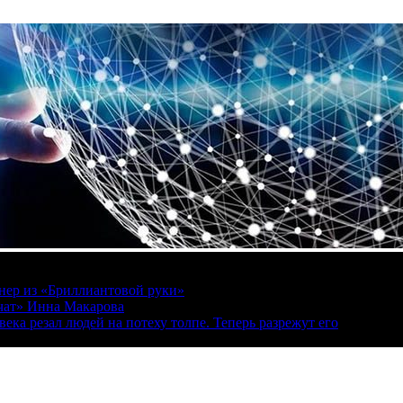
онер из «Бриллиантовой руки»
вчат» Инна Макарова
ека резал людей на потеху толпе. Теперь разрежут его