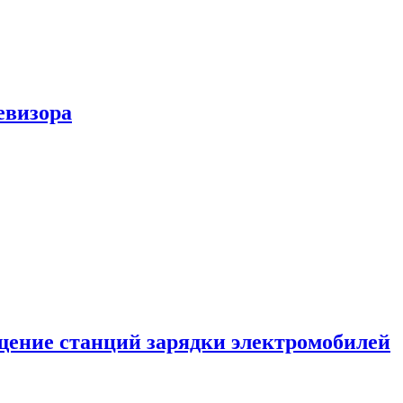
евизора
ение станций зарядки электромобилей